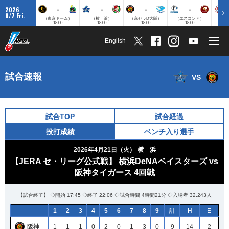
-
-
-
-
2026
8/7 Fri.
（東京ドーム）
（横 浜）
（京セラD大阪）
（エスコンＦ）
（
18:00
18:00
18:00
18:00
English
試合速報
VS
試合TOP
試合経過
投打成績
ベンチ入り選手
2026年4月21日（火）
横 浜
【JERA セ・リーグ公式戦】 横浜DeNAベイスターズ vs
阪神タイガース 4回戦
【試合終了】 ◇開始 17:45 ◇終了 22:06 ◇試合時間 4時間21分 ◇入場者 32,243人
1
2
3
4
5
6
7
8
9
計
H
E
阪神
1
1
1
0
2
0
1
3
0
9
14
2