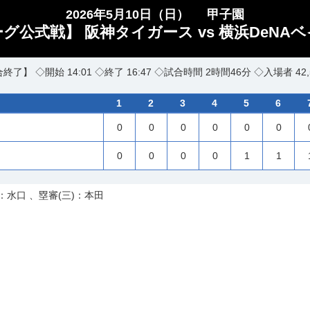
2026年5月10日（日）
甲子園
ーグ公式戦】 阪神タイガース vs 横浜DeNA
終了】 ◇開始 14:01 ◇終了 16:47 ◇試合時間 2時間46分 ◇入場者 42,
1
2
3
4
5
6
0
0
0
0
0
0
0
0
0
0
1
1
：水口 、塁審(三)：本田