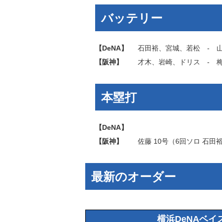
バッテリー
【DeNA】
石田裕
、
宮城
、
若松
‐
【阪神】
才木
、
岩崎
、
ドリス
‐
本塁打
【DeNA】
【阪神】
佐藤
10号（6回ソロ
石田
最新のオーダー
横浜DeNAベイ