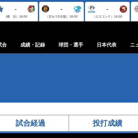
-
-
-
（横 浜）
18:00
（京セラD大阪）
18:00
（エスコンＦ）
18:00
試合
成績・記録
球団・選手
日本代表
ニ
試合経過
投打成績