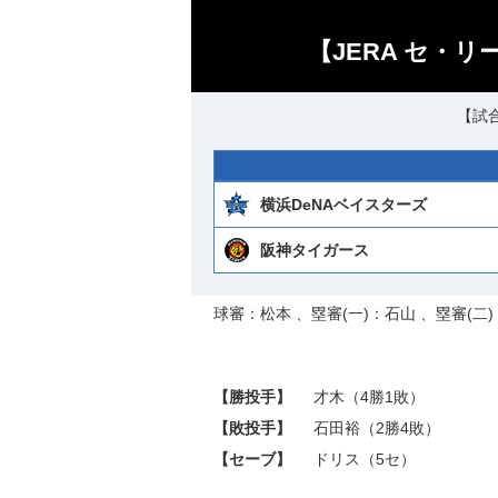
【JERA セ・リ
【試合
横浜DeNAベイスターズ
阪神タイガース
球審：松本 、塁審(一)：石山 、塁審(二)
【勝投手】
才木
（4勝1敗）
【敗投手】
石田裕
（2勝4敗）
【セーブ】
ドリス
（5セ）