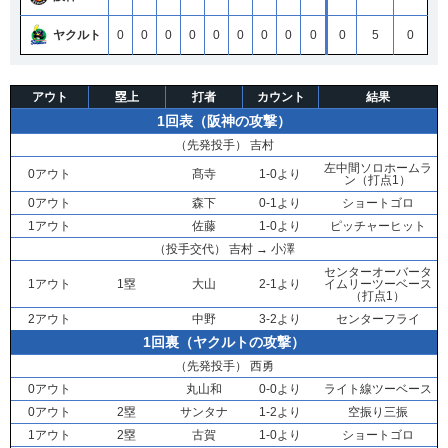
ヤクルト
0
0
0
0
0
0
0
0
0
0
5
0
アウト
塁上
打者
カウント
結果
1回表（阪神の攻撃）
（先発投手）
吉村
左中間ソロホームラ
0アウト
髙寺
1-0より
ン（打点1）
0アウト
森下
0-1より
ショートゴロ
1アウト
佐藤
1-0より
ピッチャーヒット
（投手交代）
吉村
→
小澤
センターオーバータ
1アウト
1塁
大山
2-1より
イムリーツーベース
（打点1）
2アウト
中野
3-2より
センターフライ
1回裏（ヤクルトの攻撃）
（先発投手）
西勇
0アウト
丸山和
0-0より
ライト線ツーベース
0アウト
2塁
サンタナ
1-2より
空振り三振
1アウト
2塁
古賀
1-0より
ショートゴロ