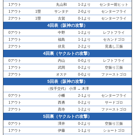
1アウト
丸山和
1-2より
センター前ヒット
1アウト
1塁
サンタナ
2-0より
センターフライ
2アウト
1塁
古賀
0-1より
センターフライ
4回表（阪神の攻撃）
0アウト
中野
1-2より
レフトフライ
1アウト
福島
1-1より
セカンドゴロ
2アウト
伏見
2-2より
見逃し三振
4回裏（ヤクルトの攻撃）
0アウト
内山
0-0より
レフトフライ
1アウト
武岡
0-2より
空振り三振
2アウト
オスナ
0-0より
ファーストゴロ
5回表（阪神の攻撃）
（投手交代）
小澤
→
木澤
0アウト
小幡
2-1より
センターフライ
1アウト
西勇
0-2より
サードゴロ
2アウト
髙寺
1-2より
ファーストゴロ
5回裏（ヤクルトの攻撃）
0アウト
澤井
0-2より
空振り三振
1アウト
伊藤
1-1より
ショートゴロ