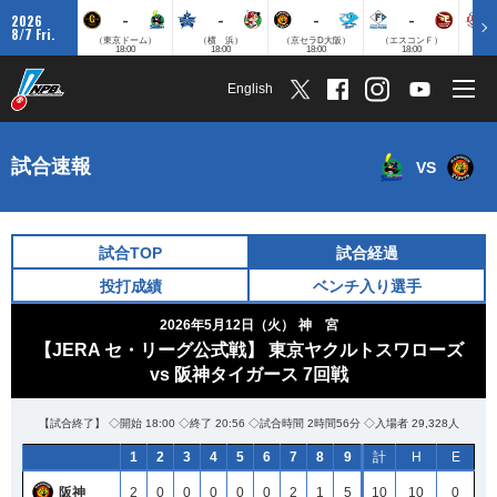
-
-
-
-
2026
8/7 Fri.
（東京ドーム）
（横 浜）
（京セラD大阪）
（エスコンＦ）
（
18:00
18:00
18:00
18:00
English
試合速報
VS
試合TOP
試合経過
投打成績
ベンチ入り選手
2026年5月12日（火）
神 宮
【JERA セ・リーグ公式戦】 東京ヤクルトスワローズ
vs 阪神タイガース 7回戦
【試合終了】 ◇開始 18:00 ◇終了 20:56 ◇試合時間 2時間56分 ◇入場者 29,328人
1
2
3
4
5
6
7
8
9
計
H
E
阪神
2
0
0
0
0
0
2
1
5
10
10
0