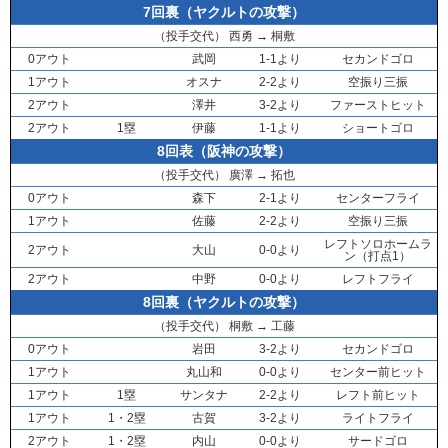
7回裏（ヤクルトの攻撃）
（投手交代）
西勇
→
桐敷
0アウト
武岡
1-1より
セカンドゴロ
1アウト
オスナ
2-2より
空振り三振
2アウト
澤井
3-2より
ファーストヒット
2アウト
1塁
伊藤
1-1より
ショートゴロ
8回表（阪神の攻撃）
（投手交代）
廣澤
→
拓也
0アウト
森下
2-1より
センターフライ
1アウト
佐藤
2-2より
空振り三振
レフトソロホームラ
2アウト
大山
0-0より
ン（打点1）
2アウト
中野
0-0より
レフトフライ
8回裏（ヤクルトの攻撃）
（投手交代）
桐敷
→
工藤
0アウト
岩田
3-2より
セカンドゴロ
1アウト
丸山和
0-0より
センター前ヒット
1アウト
1塁
サンタナ
2-2より
レフト前ヒット
1アウト
1・2塁
古賀
3-2より
ライトフライ
2アウト
1・2塁
内山
0-0より
サードゴロ