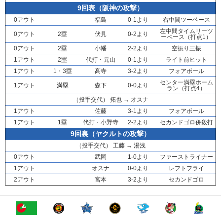
9回表（阪神の攻撃）
0アウト
福島
0-1より
右中間ツーベース
左中間タイムリーツ
0アウト
2塁
伏見
0-2より
ーベース（打点1）
0アウト
2塁
小幡
2-2より
空振り三振
1アウト
2塁
代打・
元山
0-1より
ライト前ヒット
1アウト
1・3塁
髙寺
3-2より
フォアボール
センター満塁ホーム
1アウト
満塁
森下
0-0より
ラン（打点4）
（投手交代）
拓也
→
オスナ
1アウト
佐藤
3-1より
フォアボール
1アウト
1塁
代打・
小野寺
2-2より
セカンドゴロ併殺打
9回裏（ヤクルトの攻撃）
（投手交代）
工藤
→
湯浅
0アウト
武岡
1-0より
ファーストライナー
1アウト
オスナ
0-0より
レフトフライ
2アウト
宮本
3-2より
セカンドゴロ