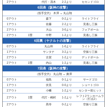
2アウト
代打・
茂木
2-2より
セカンドゴロ
6回表（阪神の攻撃）
（投手交代）
木澤
→
丸山翔
0アウト
森下
0-2より
ライトフライ
1アウト
佐藤
2-2より
見逃し三振
2アウト
大山
3-0より
フォアボール
2アウト
1塁
中野
1-2より
見逃し三振
6回裏（ヤクルトの攻撃）
0アウト
丸山和
1-0より
ライトフライ
1アウト
サンタナ
3-2より
空振り三振
2アウト
古賀
1-2より
デッドボール
2アウト
1塁
内山
1-2より
見逃し三振
7回表（阪神の攻撃）
（投手交代）
丸山翔
→
廣澤
0アウト
福島
0-1より
サードゴロ
1アウト
伏見
0-0より
ショートゴロ
2アウト
小幡
1-2より
センター前ヒット
レフト2ランホームラ
2アウト
1塁
代打・
嶋村
1-2より
ン（打点2）
2アウト
髙寺
0-2より
空振り三振