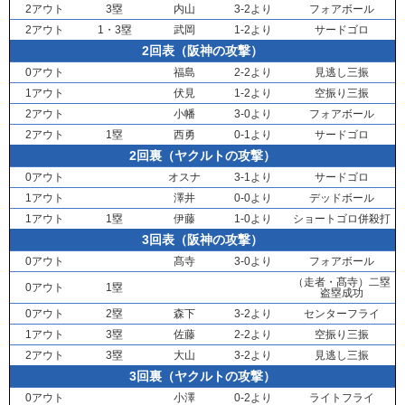
2アウト
3塁
内山
3-2より
フォアボール
2アウト
1・3塁
武岡
1-2より
サードゴロ
2回表（阪神の攻撃）
0アウト
福島
2-2より
見逃し三振
1アウト
伏見
1-2より
空振り三振
2アウト
小幡
3-0より
フォアボール
2アウト
1塁
西勇
0-1より
サードゴロ
2回裏（ヤクルトの攻撃）
0アウト
オスナ
3-1より
サードゴロ
1アウト
澤井
0-0より
デッドボール
1アウト
1塁
伊藤
1-0より
ショートゴロ併殺打
3回表（阪神の攻撃）
0アウト
髙寺
3-0より
フォアボール
（走者・
髙寺
）二塁
0アウト
1塁
盗塁成功
0アウト
2塁
森下
3-2より
センターフライ
1アウト
3塁
佐藤
2-2より
空振り三振
2アウト
3塁
大山
3-2より
見逃し三振
3回裏（ヤクルトの攻撃）
0アウト
小澤
0-2より
ライトフライ