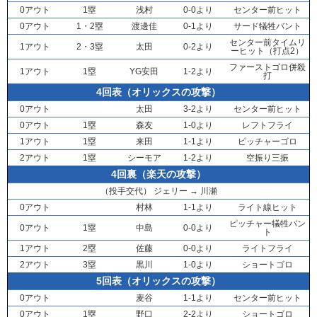
0アウト
1塁
浅村
0-0より
センター前ヒット
0アウト
1・2塁
渡邊佳
0-1より
サード犠牲バント
センター前タイムリ
1アウト
2・3塁
太田
0-2より
ーヒット（打点2）
ファーストゴロ併殺
1アウト
1塁
YG安田
1-2より
打
4回表（オリックスの攻撃）
0アウト
太田
3-2より
センター前ヒット
0アウト
1塁
森友
1-0より
レフトフライ
1アウト
1塁
来田
1-1より
ピッチャーゴロ
2アウト
1塁
シーモア
1-2より
空振り三振
4回裏（楽天の攻撃）
（投手交代）
ジェリー
→
川瀬
0アウト
村林
1-1より
ライト線ヒット
ピッチャー犠牲バン
0アウト
1塁
中島
0-0より
ト
1アウト
2塁
佐藤
0-0より
ライトフライ
2アウト
3塁
黒川
1-0より
ショートゴロ
5回表（オリックスの攻撃）
0アウト
麦谷
1-1より
センター前ヒット
0アウト
1塁
野口
2-2より
ショートゴロ