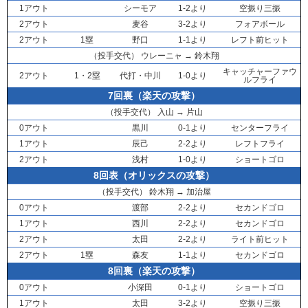
1アウト
シーモア
1-2より
空振り三振
2アウト
麦谷
3-2より
フォアボール
2アウト
1塁
野口
1-1より
レフト前ヒット
（投手交代）
ウレーニャ
→
鈴木翔
キャッチャーファウ
2アウト
1・2塁
代打・
中川
1-0より
ルフライ
7回裏（楽天の攻撃）
（投手交代）
入山
→
片山
0アウト
黒川
0-1より
センターフライ
1アウト
辰己
2-2より
レフトフライ
2アウト
浅村
1-0より
ショートゴロ
8回表（オリックスの攻撃）
（投手交代）
鈴木翔
→
加治屋
0アウト
渡部
2-2より
セカンドゴロ
1アウト
西川
2-2より
セカンドゴロ
2アウト
太田
2-2より
ライト前ヒット
2アウト
1塁
森友
1-1より
セカンドゴロ
8回裏（楽天の攻撃）
0アウト
小深田
0-1より
ショートゴロ
1アウト
太田
3-2より
空振り三振