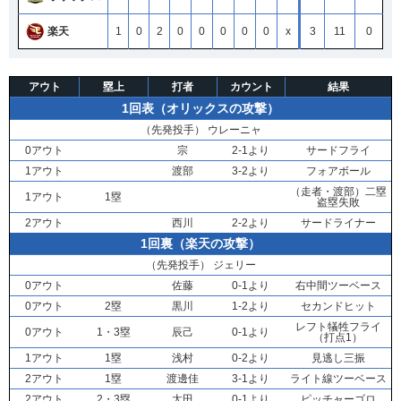
楽天
1
0
2
0
0
0
0
0
x
3
11
0
アウト
塁上
打者
カウント
結果
1回表（オリックスの攻撃）
（先発投手）
ウレーニャ
0アウト
宗
2-1より
サードフライ
1アウト
渡部
3-2より
フォアボール
（走者・
渡部
）二塁
1アウト
1塁
盗塁失敗
2アウト
西川
2-2より
サードライナー
1回裏（楽天の攻撃）
（先発投手）
ジェリー
0アウト
佐藤
0-1より
右中間ツーベース
0アウト
2塁
黒川
1-2より
セカンドヒット
レフト犠牲フライ
0アウト
1・3塁
辰己
0-1より
（打点1）
1アウト
1塁
浅村
0-2より
見逃し三振
2アウト
1塁
渡邊佳
3-1より
ライト線ツーベース
2アウト
2・3塁
太田
0-1より
ピッチャーゴロ