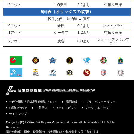
2アウト
YG安田
2-2より
空振り三振
9回表（オリックスの攻撃）
（投手交代）
加治屋
→
藤平
0アウト
来田
0-1より
レフトフライ
1アウト
シーモア
1-2より
空振り三振
ショートファウルフ
2アウト
麦谷
0-0より
ライ
一般社団法人日本野球機構について
採用情報
プライバシーポリシー
お問い合わせ
ご意見箱
メールマガジン
ソーシャルメディア
サイトマップ
Copyright (C) 1996-2026 Nippon Professional Baseball Organization. All Rights
Reserved.
掲載の情報、画像、映像等の二次利用および無断転載を固く禁じます。