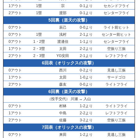
1アウト
1塁
宗
0-1より
セカンドフライ
2アウト
1塁
渡部
0-1より
センターフライ
5回裏（楽天の攻撃）
0アウト
辰己
0-0より
ライト前ヒット
0アウト
1塁
浅村
2-1より
センター前ヒット
0アウト
1・2塁
渡邊佳
1-1より
センターフライ
1アウト
2・3塁
太田
2-2より
空振り三振
2アウト
2・3塁
YG安田
2-1より
レフトフライ
6回表（オリックスの攻撃）
0アウト
西川
0-2より
見逃し三振
1アウト
太田
1-0より
サードゴロ
2アウト
森友
0-0より
ライトフライ
6回裏（楽天の攻撃）
（投手交代）
川瀬
→
入山
0アウト
村林
1-2より
ライトフライ
1アウト
中島
2-2より
レフトフライ
2アウト
佐藤
3-2より
空振り三振
7回表（オリックスの攻撃）
0アウト
来田
1-2より
見逃し三振