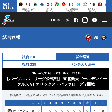
7-3
3-0
1-0
1-0
2026
8/9 Sun.
（東京ドーム）
（横 浜）
（京セラD大阪）
（エスコンＦ）
（
試合終了
試合終了
試合終了
試合終了
English
試合速報
VS
試合TOP
試合経過
投打成績
ベンチ入り選手
2026年5月14日（木）
楽天モバイル
【パーソル パ・リーグ公式戦】 東北楽天ゴールデンイー
グルス vs オリックス・バファローズ 7回戦
【試合終了】 ◇開始 13:01 ◇終了 15:47 ◇試合時間 2時間46分 ◇入場者 24,348人
1
2
3
4
5
6
7
8
9
計
H
E
オリックス
0
0
0
0
0
0
0
0
0
0
5
0