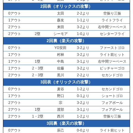
2回表（オリックスの攻撃）
0アウト
太田
2-2より
空振り三振
1アウト
森友
1-1より
ライトフライ
2アウト
来田
3-2より
右中間ツーベース
2アウト
2塁
シーモア
1-0より
センターフライ
2回裏（楽天の攻撃）
0アウト
YG安田
3-2より
ファーストゴロ
1アウト
村林
3-2より
ライト前ヒット
1アウト
1塁
中島
3-1より
右中間ツーベース
1アウト
2・3塁
佐藤
3-2より
ピッチャーゴロ
2アウト
2・3塁
黒川
2-2より
セカンドゴロ
3回表（オリックスの攻撃）
0アウト
麦谷
1-2より
セカンドゴロ
1アウト
野口
0-1より
ショートゴロ
2アウト
宗
3-2より
フォアボール
2アウト
1塁
渡部
3-1より
フォアボール
2アウト
1・2塁
西川
1-2より
空振り三振
3回裏（楽天の攻撃）
0アウト
辰己
0-0より
ライト前ヒット