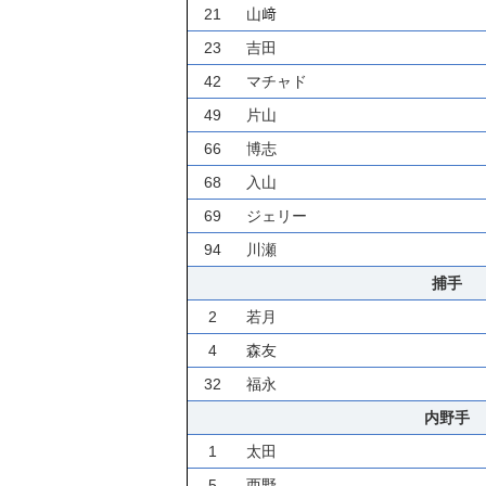
21
山﨑
23
吉田
42
マチャド
49
片山
66
博志
68
入山
69
ジェリー
94
川瀬
捕手
2
若月
4
森友
32
福永
内野手
1
太田
5
西野