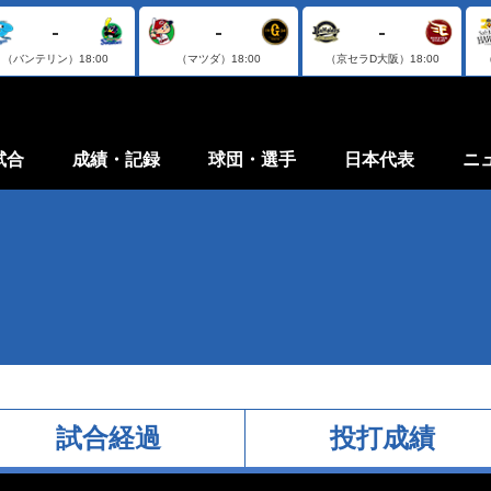
-
-
-
（バンテリン）
18:00
（マツダ）
18:00
（京セラD大阪）
18:00
試合
成績・記録
球団・選手
日本代表
ニ
試合経過
投打成績