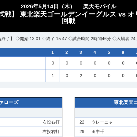
2026年5月14日（木）
楽天モバイル
式戦】 東北楽天ゴールデンイーグルス vs オ
回戦
終了】 ◇開始 13:01 ◇終了 15:47 ◇試合時間 2時間46分 ◇入場者 24,
1
2
3
4
5
6
0
0
0
0
0
0
1
0
2
0
0
0
ァローズ
東北楽天
右投右打
22
ウレーニャ
右投右打
29
田中千