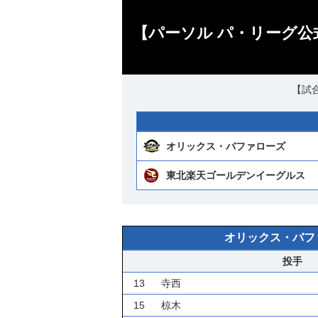
【パーソル パ・リーグ公
【試合
オリックス・バファローズ
東北楽天ゴールデンイーグルス
オリックス・バフ
投手
13
寺西
15
椋木