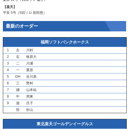
【楽天】
平良
5号（5回ソロ
前田悠
）
最新のオーダー
福岡ソフトバンクホークス
1
左
川村
2
右
牧原大
3
二
川瀬
4
一
栗原
5
DH
谷川原
6
三
野村
7
捕
山本祐
8
中
周東
9
遊
庄子
投
杉山
東北楽天ゴールデンイーグルス