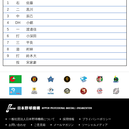
1
右
佐藤
2
二
黒川
3
中
辰己
4
DH
小郷
5
一
渡邊佳
6
打
小深田
7
三
平良
8
遊
村林
9
打
鈴木大
投
宋家豪
一般社団法人日本野球機構について
採用情報
プライバシーポリシー
お問い合わせ
ご意見箱
メールマガジン
ソーシャルメディア