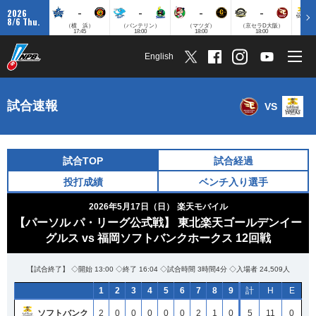
-
-
-
-
2026
8/6 Thu.
（横 浜）
（バンテリン）
（マツダ）
（京セラD大阪）
（みずほ
17:45
18:00
18:00
18:00
English
試合速報
VS
試合TOP
試合経過
投打成績
ベンチ入り選手
2026年5月17日（日）
楽天モバイル
【パーソル パ・リーグ公式戦】 東北楽天ゴールデンイー
グルス vs 福岡ソフトバンクホークス 12回戦
【試合終了】 ◇開始 13:00 ◇終了 16:04 ◇試合時間 3時間4分 ◇入場者 24,509人
1
2
3
4
5
6
7
8
9
計
H
E
ソフトバンク
2
0
0
0
0
0
2
1
0
5
11
0