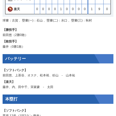
楽天
0
0
0
0
1
0
0
0
0
1
9
0
球審：古賀 、塁審(一)：石山 、塁審(二)：水口 、塁審(三)：秋村
【勝投手】
前田悠
（2勝0敗）
【敗投手】
藤井
（0勝1敗）
バッテリー
【ソフトバンク】
前田悠
、
上茶谷
、
オスナ
、
松本裕
、
杉山
‐
山本祐
【楽天】
藤井
、
内
、
田中千
、
宋家豪
‐
太田
本塁打
【ソフトバンク】
栗原
12号（1回2ラン
藤井
）