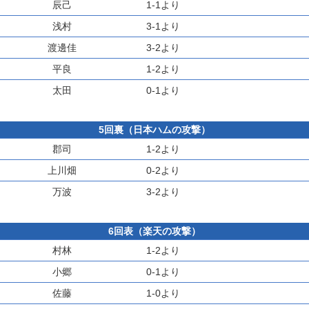
辰己
1-1より
浅村
3-1より
渡邊佳
3-2より
平良
1-2より
太田
0-1より
5回裏（日本ハムの攻撃）
郡司
1-2より
上川畑
0-2より
万波
3-2より
6回表（楽天の攻撃）
村林
1-2より
小郷
0-1より
佐藤
1-0より