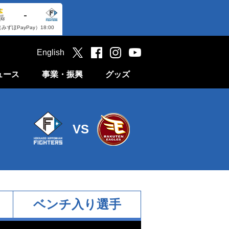
-
（みずほPayPay）
18:00
English
ュース
事業・振興
グッズ
VS
ベンチ入り選手