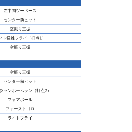
左中間ツーベース
センター前ヒット
空振り三振
フト犠牲フライ（打点1）
空振り三振
空振り三振
センター前ヒット
間2ランホームラン（打点2）
フォアボール
ファーストゴロ
ライトフライ