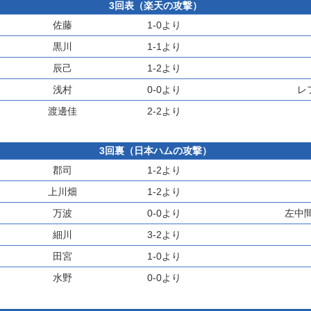
3回表（楽天の攻撃）
佐藤
1-0より
黒川
1-1より
辰己
1-2より
浅村
0-0より
レ
渡邊佳
2-2より
3回裏（日本ハムの攻撃）
郡司
1-2より
上川畑
1-2より
万波
0-0より
左中
細川
3-2より
田宮
1-0より
水野
0-0より