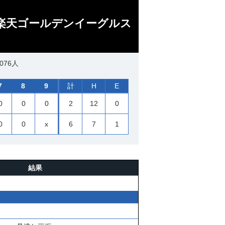
北楽天ゴールデンイーグルス
076人
7
8
9
計
H
E
0
0
0
2
12
0
0
0
x
6
7
1
結果