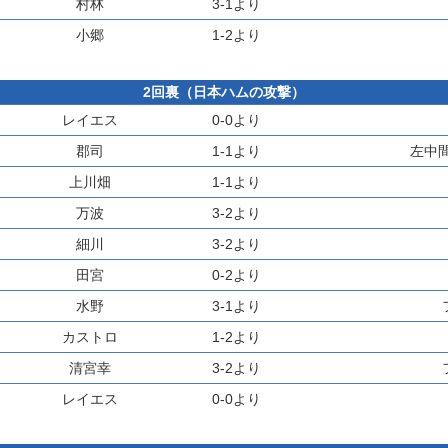
村林
3-1より
小郷
1-2より
2回裏（日本ハムの攻撃）
レイエス
0-0より
郡司
1-1より
左中
上川畑
1-1より
万波
3-2より
細川
3-2より
田宮
0-2より
水野
3-1より
カストロ
1-2より
清宮幸
3-2より
レイエス
0-0より