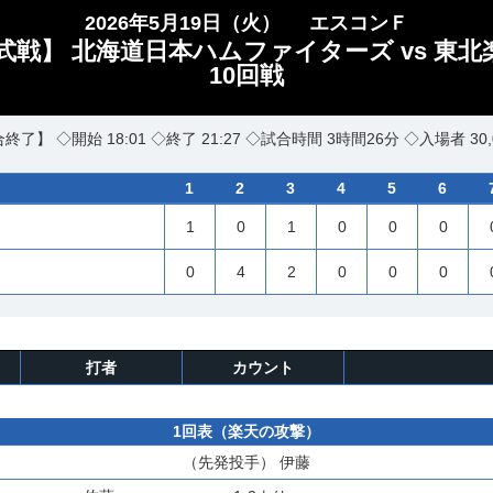
2026年5月19日（火）
エスコンＦ
式戦】 北海道日本ハムファイターズ vs 東
10回戦
終了】 ◇開始 18:01 ◇終了 21:27 ◇試合時間 3時間26分 ◇入場者 30,
1
2
3
4
5
6
1
0
1
0
0
0
0
4
2
0
0
0
打者
カウント
1回表（楽天の攻撃）
（先発投手）
伊藤