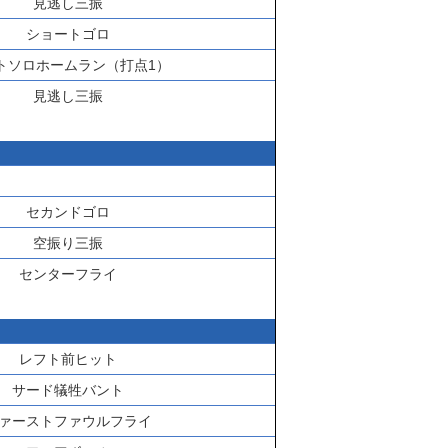
見逃し三振
ショートゴロ
トソロホームラン（打点1）
見逃し三振
セカンドゴロ
空振り三振
センターフライ
レフト前ヒット
サード犠牲バント
ァーストファウルフライ