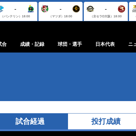
-
-
-
（バンテリン）
18:00
（マツダ）
18:00
（京セラD大阪）
18:00
試合
成績・記録
球団・選手
日本代表
ニ
試合経過
投打成績