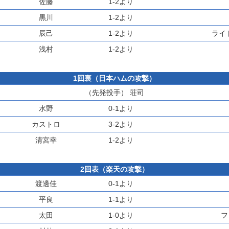
佐藤
1-2より
黒川
1-2より
辰己
1-2より
ライ
浅村
1-2より
1回裏（日本ハムの攻撃）
（先発投手）
荘司
水野
0-1より
カストロ
3-2より
清宮幸
1-2より
2回表（楽天の攻撃）
渡邊佳
0-1より
平良
1-1より
太田
1-0より
フ