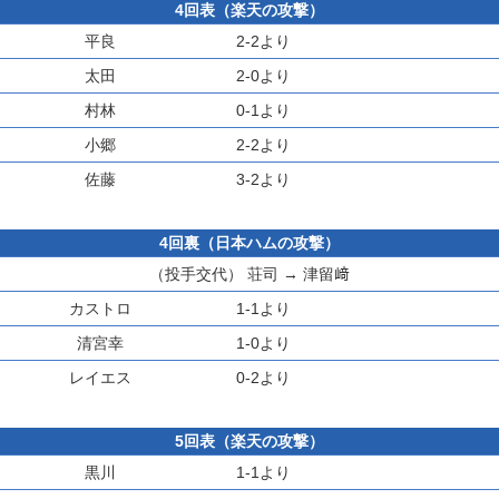
4回表（楽天の攻撃）
平良
2-2より
太田
2-0より
村林
0-1より
小郷
2-2より
佐藤
3-2より
4回裏（日本ハムの攻撃）
（投手交代）
荘司
→
津留﨑
カストロ
1-1より
清宮幸
1-0より
レイエス
0-2より
5回表（楽天の攻撃）
黒川
1-1より