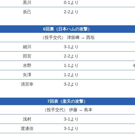
黒川
0-1より
辰己
2-2より
6回裏（日本ハムの攻撃）
（投手交代）
津留﨑
→
西垣
細川
3-1より
田宮
2-2より
水野
1-1より
矢澤
1-2より
清宮幸
3-2より
7回表（楽天の攻撃）
（投手交代）
伊藤
→
島本
浅村
3-1より
渡邊佳
3-1より