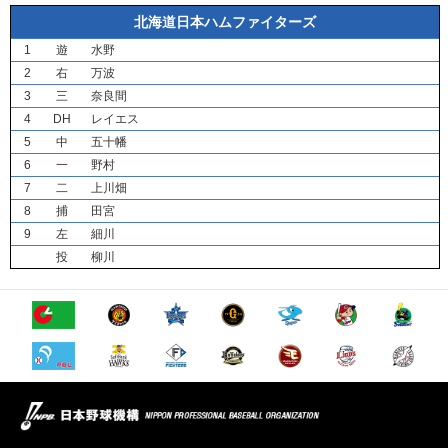
北海道日本ハムファイターズ
1
遊
水野
2
右
万波
3
三
奈良間
4
DH
レイエス
5
中
五十幡
6
一
野村
7
二
上川畑
8
捕
田宮
9
左
細川
投
柳川