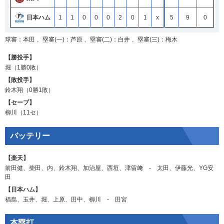
日本ハム
1
1
0
0
0
2
0
1
x
5
9
0
球審：本田 、塁審(一)：芦原 、塁審(二)：白井 、塁審(三)：梅木
【勝投手】
堀
（1勝0敗）
【敗投手】
鈴木翔
（0勝1敗）
【セーブ】
柳川
（11セ）
バッテリー
【楽天】
前田健
、
柴田
、
内
、
鈴木翔
、
加治屋
、
西垣
、
津留﨑
‐
太田
、
伊藤光
、
YG安
田
【日本ハム】
福島
、
玉井
、
堀
、
上原
、
田中
、
柳川
‐
田宮
本塁打