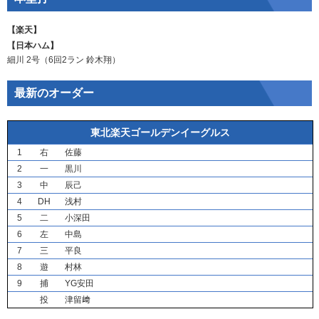
【楽天】
【日本ハム】
細川
2号（6回2ラン
鈴木翔
）
最新のオーダー
東北楽天ゴールデンイーグルス
1
右
佐藤
2
一
黒川
3
中
辰己
4
DH
浅村
5
二
小深田
6
左
中島
7
三
平良
8
遊
村林
9
捕
YG安田
投
津留﨑