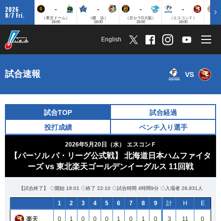
-
-
-
-
2026
8/7 Fri.
（東京ドーム）
（横 浜）
（京セラD大阪）
（エスコンＦ）
（
18:00
18:00
18:00
18:00
English
試合速報
VS
試合TOP
試合経過
投打成績
ベンチ入り選手
2026年5月20日（水）
エスコンＦ
【パーソル パ・リーグ公式戦】 北海道日本ハムファイタ
ーズ vs 東北楽天ゴールデンイーグルス 11回戦
【試合終了】 ◇開始 18:01 ◇終了 22:10 ◇試合時間 4時間9分 ◇入場者 28,831人
1
2
3
4
5
6
7
8
9
計
H
E
楽天
0
1
0
0
0
1
0
1
0
3
11
0