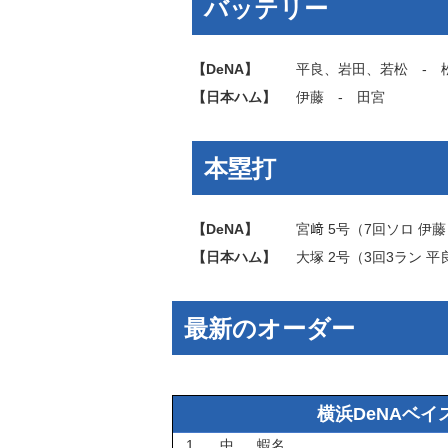
バッテリー
【DeNA】
平良
、
岩田
、
若松
‐
【日本ハム】
伊藤
‐
田宮
本塁打
【DeNA】
宮﨑
5号（7回ソロ
伊藤
【日本ハム】
大塚
2号（3回3ラン
平
最新のオーダー
横浜DeNAベイ
1
中
蝦名