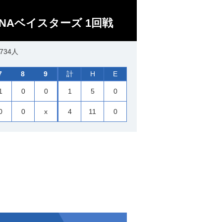
NAベイスターズ 1回戦
734人
7
8
9
計
H
E
1
0
0
1
5
0
0
0
x
4
11
0