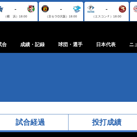
-
-
-
（横 浜）
18:00
（京セラD大阪）
18:00
（エスコンＦ）
18:00
試合
成績・記録
球団・選手
日本代表
ニ
試合経過
投打成績