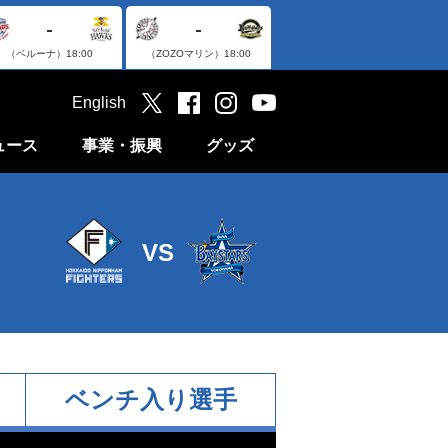
-
-
（ベルーナ）
18:00
（ZOZOマリン）
18:00
English
ュース
事業・振興
グッズ
VS
ベンチ入り選手