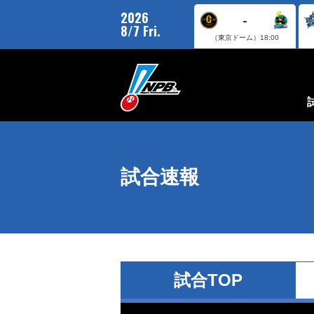
2026
-
8/7 Fri.
（東京ドーム）
18:00
試合速報
試合TOP