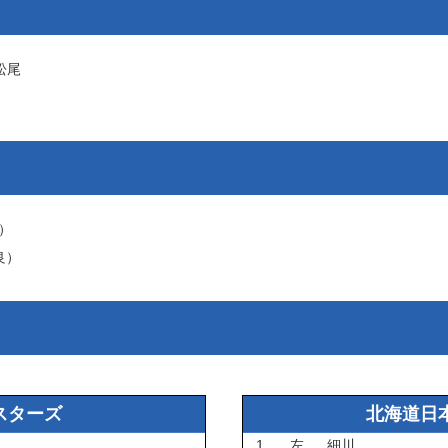
松尾
）
良
）
スターズ
北海道日
1
左
細川