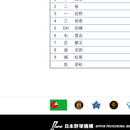
2
二
牧
3
一
佐野
4
三
筒香
5
DH
宮﨑
6
右
度会
7
左
勝又
8
遊
京田
9
捕
松尾
投
若松