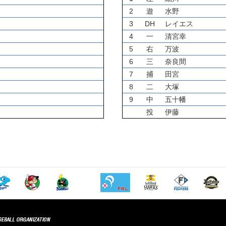
2
遊
水野
3
DH
レイエス
4
一
清宮幸
5
右
万波
6
三
奈良間
7
捕
田宮
8
二
大塚
9
中
五十幡
投
伊藤