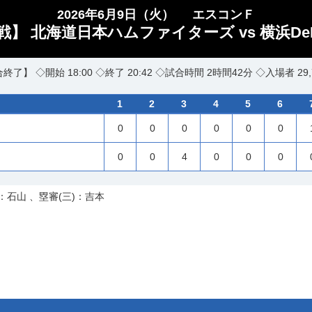
2026年6月9日（火）
エスコンＦ
】 北海道日本ハムファイターズ vs 横浜De
終了】 ◇開始 18:00 ◇終了 20:42 ◇試合時間 2時間42分 ◇入場者 29,
1
2
3
4
5
6
0
0
0
0
0
0
0
0
4
0
0
0
：石山 、塁審(三)：吉本