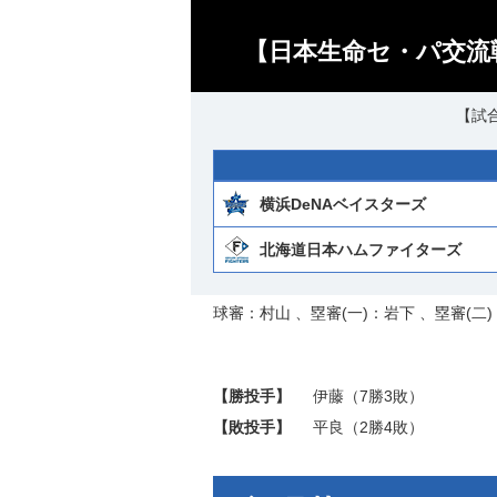
【日本生命セ・パ交流戦
【試合
横浜DeNAベイスターズ
北海道日本ハムファイターズ
球審：村山 、塁審(一)：岩下 、塁審(二)
【勝投手】
伊藤
（7勝3敗）
【敗投手】
平良
（2勝4敗）