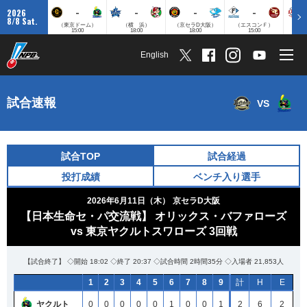
-
-
-
-
2026
8/8 Sat.
（東京ドーム）
（横 浜）
（京セラD大阪）
（エスコンＦ）
（
15:00
18:00
18:00
15:00
English
試合速報
VS
試合TOP
試合経過
投打成績
ベンチ入り選手
2026年6月11日（木）
京セラD大阪
【日本生命セ・パ交流戦】 オリックス・バファローズ
vs 東京ヤクルトスワローズ 3回戦
【試合終了】 ◇開始 18:02 ◇終了 20:37 ◇試合時間 2時間35分 ◇入場者 21,853人
1
2
3
4
5
6
7
8
9
計
H
E
ヤクルト
0
0
0
0
0
1
0
0
1
2
6
2