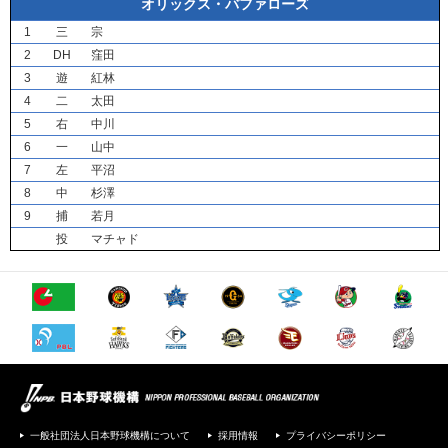
オリックス・バファローズ
1
三
宗
2
DH
窪田
3
遊
紅林
4
二
太田
5
右
中川
6
一
山中
7
左
平沼
8
中
杉澤
9
捕
若月
投
マチャド
一般社団法人日本野球機構について
採用情報
プライバシーポリシー