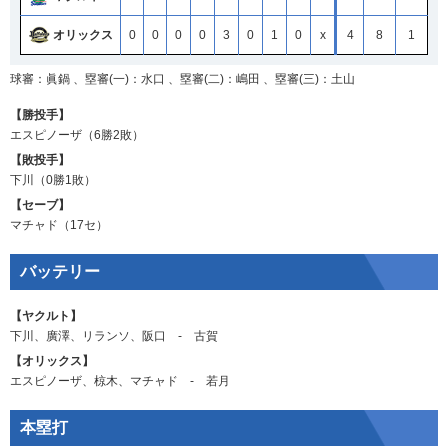
オリックス
0
0
0
0
3
0
1
0
x
4
8
1
球審：眞鍋 、塁審(一)：水口 、塁審(二)：嶋田 、塁審(三)：土山
【勝投手】
エスピノーザ
（6勝2敗）
【敗投手】
下川
（0勝1敗）
【セーブ】
マチャド
（17セ）
バッテリー
【ヤクルト】
下川
、
廣澤
、
リランソ
、
阪口
‐
古賀
【オリックス】
エスピノーザ
、
椋木
、
マチャド
‐
若月
本塁打