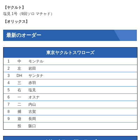
【ヤクルト】
塩見
1号（9回ソロ
マチャド
）
【オリックス】
最新のオーダー
東京ヤクルトスワローズ
1
中
モンテル
2
左
岩田
3
DH
サンタナ
4
三
赤羽
5
右
塩見
6
一
オスナ
7
二
内山
8
捕
古賀
9
遊
長岡
投
阪口