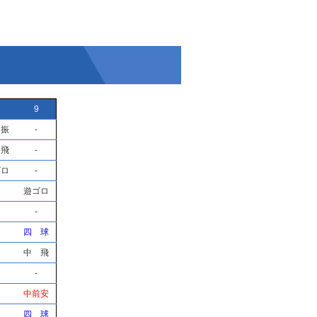
9
 振
-
 飛
-
ゴロ
-
遊ゴロ
-
四 球
中 飛
-
中前安
四 球