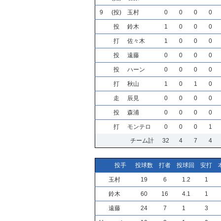
9
(投)
玉村
0
0
0
0
投
鈴木
1
0
0
0
打
佐々木
1
0
0
0
投
遠藤
0
0
0
0
投
ハーン
0
0
0
0
打
秋山
1
0
1
0
走
辰見
0
0
0
0
投
森浦
0
0
0
0
打
モンテロ
0
0
0
1
チーム計
32
4
7
4
投手
投球数
打者
投球回
安打
玉村
19
6
1
.2
1
鈴木
60
16
4
.1
1
遠藤
24
7
1
3