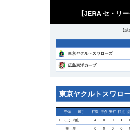
【JERA セ・リ
【試合
東京ヤクルトスワローズ
広島東洋カープ
東京ヤクルトスワロ
守備
選手
打数
得点
安打
打点
盗
1
(二)
内山
4
0
0
1
投
星
0
0
0
0