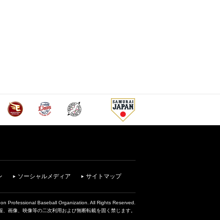
ン
ソーシャルメディア
サイトマップ
on Professional Baseball Organization. All Rights Reserved.
報、画像、映像等の二次利用および無断転載を固く禁じます。