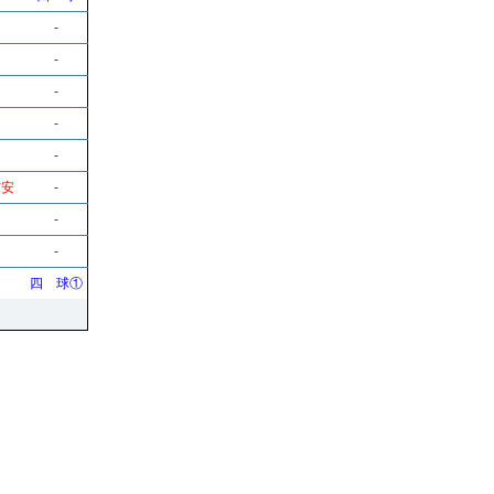
-
-
-
-
-
前安
-
-
-
四 球①