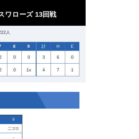
スワローズ 13回戦
222人
7
8
9
計
H
E
2
0
0
3
6
0
2
0
1x
4
7
1
9
二ゴロ
-