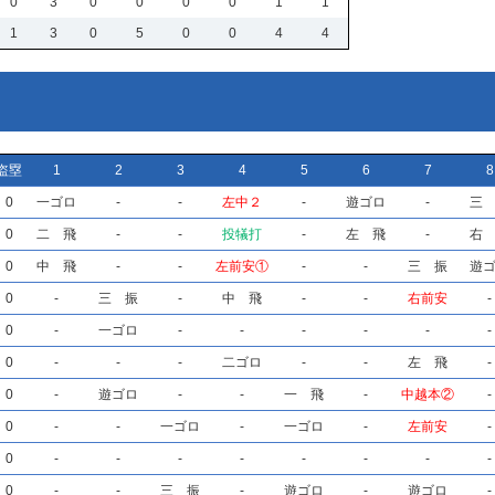
0
3
0
0
0
0
1
1
1
3
0
5
0
0
4
4
盗塁
1
2
3
4
5
6
7
8
0
一ゴロ
-
-
左中２
-
遊ゴロ
-
三
0
二 飛
-
-
投犠打
-
左 飛
-
右
0
中 飛
-
-
左前安①
-
-
三 振
遊
0
-
三 振
-
中 飛
-
-
右前安
-
0
-
一ゴロ
-
-
-
-
-
-
0
-
-
-
二ゴロ
-
-
左 飛
-
0
-
遊ゴロ
-
-
一 飛
-
中越本②
-
0
-
-
一ゴロ
-
一ゴロ
-
左前安
-
0
-
-
-
-
-
-
-
-
0
-
-
三 振
-
遊ゴロ
-
遊ゴロ
-