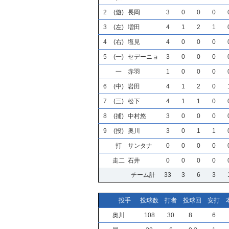
2
(遊)
長岡
3
0
0
0
3
(左)
増田
4
1
2
1
4
(右)
塩見
4
0
0
0
5
(一)
セデーニョ
3
0
0
0
一
赤羽
1
0
0
0
6
(中)
岩田
4
1
2
0
7
(三)
松下
4
1
1
0
8
(捕)
中村悠
3
0
0
0
9
(投)
奥川
3
0
1
1
打
サンタナ
0
0
0
0
走二
石井
0
0
0
0
チーム計
33
3
6
3
投手
投球数
打者
投球回
安打
奥川
108
30
8
6