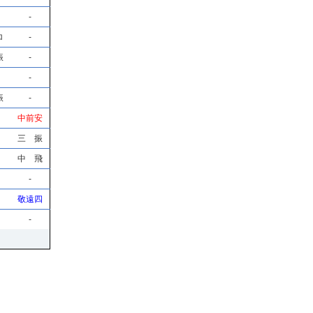
-
ロ
-
振
-
-
振
-
中前安
三 振
中 飛
-
敬遠四
-