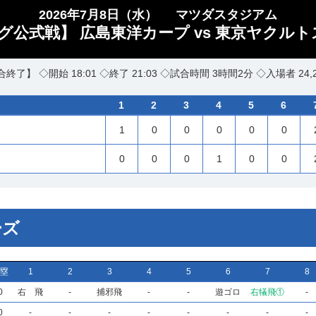
2026年7月8日（水）
マツダスタジアム
ーグ公式戦】 広島東洋カープ vs 東京ヤクルト
終了】 ◇開始 18:01 ◇終了 21:03 ◇試合時間 3時間2分 ◇入場者 24,
1
2
3
4
5
6
1
0
0
0
0
0
0
0
0
1
0
0
ーズ
塁
1
2
3
4
5
6
7
8
0
右 飛
-
捕邪飛
-
-
遊ゴロ
右犠飛①
-
0
-
-
-
-
-
-
-
-