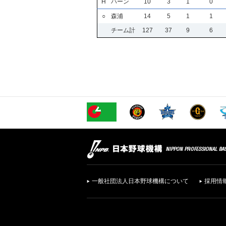
H
ハーン
10
3
1
0
○
森浦
14
5
1
1
チーム計
127
37
9
6
一般社団法人日本野球機構について
採用情