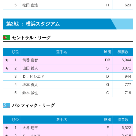
5
松田 宣浩
H
623
第2戦 ： 横浜スタジアム
セントラル・リーグ
順位
選手名
球団
得票数
★
1
筒香 嘉智
DB
6,944
★
2
山田 哲人
S
3,071
3
Ｄ．ビシエド
D
944
4
坂本 勇人
G
777
5
鈴木 誠也
C
719
パシフィック・リーグ
順位
選手名
球団
得票数
★
1
大谷 翔平
F
6,322