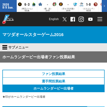
6-3
-
-
1-0
2026
8/9 Sun.
（東京ドーム）
（横 浜）
（京セラD大阪）
（エスコンＦ）
（
6回裏
18:00
18:00
9回表
English
マツダオールスターゲーム2016
サブメニュー
ホームランダービー出場者ファン投票結果
ファン投票結果
選手間投票結果
ホームランダービー出場者
★印がホームランダービー出場者