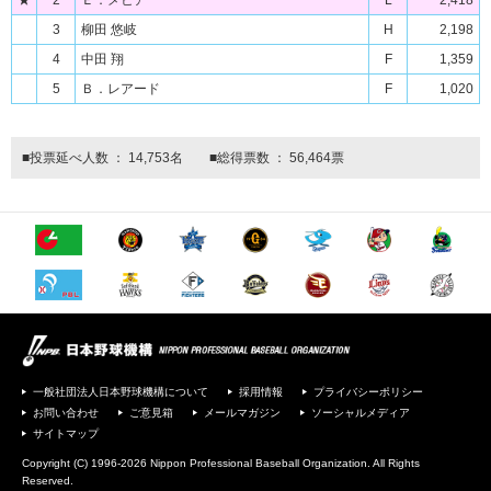
★
2
Ｅ．メヒア
L
2,418
3
柳田 悠岐
H
2,198
4
中田 翔
F
1,359
5
Ｂ．レアード
F
1,020
■投票延べ人数 ： 14,753名 ■総得票数 ： 56,464票
一般社団法人日本野球機構について
採用情報
プライバシーポリシー
お問い合わせ
ご意見箱
メールマガジン
ソーシャルメディア
サイトマップ
Copyright (C) 1996-2026 Nippon Professional Baseball Organization. All Rights
Reserved.