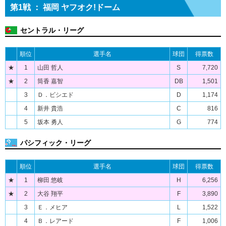
第1戦 ： 福岡 ヤフオク!ドーム
セントラル・リーグ
順位
選手名
球団
得票数
★
1
山田 哲人
S
7,720
★
2
筒香 嘉智
DB
1,501
3
Ｄ．ビシエド
D
1,174
4
新井 貴浩
C
816
5
坂本 勇人
G
774
パシフィック・リーグ
順位
選手名
球団
得票数
★
1
柳田 悠岐
H
6,256
★
2
大谷 翔平
F
3,890
3
Ｅ．メヒア
L
1,522
4
Ｂ．レアード
F
1,006