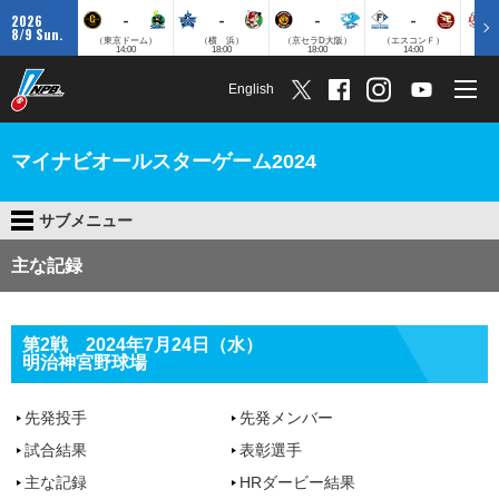
-
-
-
-
2026
8/9 Sun.
（東京ドーム）
（横 浜）
（京セラD大阪）
（エスコンＦ）
（
14:00
18:00
18:00
14:00
English
マイナビオールスターゲーム2024
サブメニュー
主な記録
第2戦 2024年7月24日（水）
明治神宮野球場
先発投手
先発メンバー
試合結果
表彰選手
主な記録
HRダービー結果