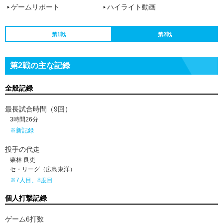
ゲームリポート
ハイライト動画
第1戦
第2戦
第2戦の主な記録
全般記録
最長試合時間（9回）
3時間26分
※新記録
投手の代走
栗林 良吏
セ・リーグ（広島東洋）
※7人目、8度目
個人打撃記録
ゲーム6打数