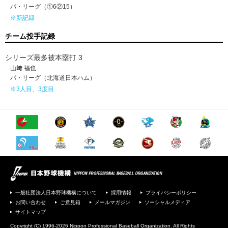
パ・リーグ（①6②15）
※新記録
チーム投手記録
シリーズ最多被本塁打 3
山﨑 福也
パ・リーグ（北海道日本ハム）
※3人目、3度目
一般社団法人日本野球機構について
採用情報
プライバシーポリシー
お問い合わせ
ご意見箱
メールマガジン
ソーシャルメディア
サイトマップ
Copyright (C) 1996-2026 Nippon Professional Baseball Organization. All Rights