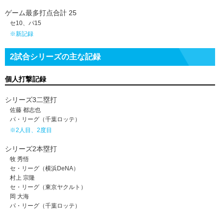
ゲーム最多打点合計 25
セ10、パ15
※新記録
2試合シリーズの主な記録
個人打撃記録
シリーズ3二塁打
佐藤 都志也
パ・リーグ（千葉ロッテ）
※2人目、2度目
シリーズ2本塁打
牧 秀悟
セ・リーグ（横浜DeNA）
村上 宗隆
セ・リーグ（東京ヤクルト）
岡 大海
パ・リーグ（千葉ロッテ）