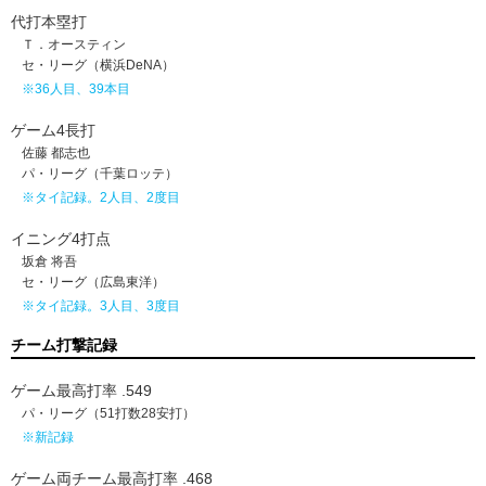
代打本塁打
Ｔ．オースティン
セ・リーグ（横浜DeNA）
※36人目、39本目
ゲーム4長打
佐藤 都志也
パ・リーグ（千葉ロッテ）
※タイ記録。2人目、2度目
イニング4打点
坂倉 将吾
セ・リーグ（広島東洋）
※タイ記録。3人目、3度目
チーム打撃記録
ゲーム最高打率 .549
パ・リーグ（51打数28安打）
※新記録
ゲーム両チーム最高打率 .468