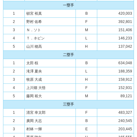
一塁手
1
頓宮 裕真
B
420,003
2
野村 佑希
F
392,801
3
Ｎ．ソト
M
151,406
4
Ｔ．ネビン
L
146,233
5
山川 穂高
H
137,042
二塁手
1
太田 椋
B
634,048
2
滝澤 夏央
L
188,359
3
牧原 大成
H
158,912
4
上川畑 大悟
F
152,931
5
藤岡 裕大
M
89,121
三塁手
1
清宮 幸太郎
F
483,327
2
廣岡 大志
B
240,545
3
村林 一輝
E
203,445