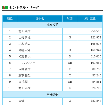
セントラル・リーグ
順位
選手名
球団
累計票数
先発投手
1
村上 頌樹
T
258,593
2
山﨑 伊織
G
221,973
3
才木 浩人
T
166,937
4
髙橋 宏斗
D
160,947
5
松葉 貴大
D
115,010
6
Ｔ．バウアー
DB
101,682
7
床田 寛樹
C
80,753
8
森下 暢仁
C
57,246
9
東 克樹
DB
54,861
10
井上 温大
G
28,709
中継投手
1
大勢
G
381,844