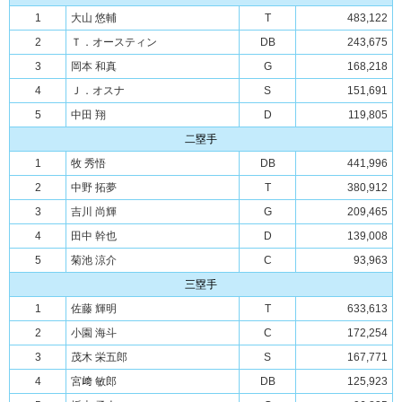
1
大山 悠輔
T
483,122
2
Ｔ．オースティン
DB
243,675
3
岡本 和真
G
168,218
4
Ｊ．オスナ
S
151,691
5
中田 翔
D
119,805
二塁手
1
牧 秀悟
DB
441,996
2
中野 拓夢
T
380,912
3
吉川 尚輝
G
209,465
4
田中 幹也
D
139,008
5
菊池 涼介
C
93,963
三塁手
1
佐藤 輝明
T
633,613
2
小園 海斗
C
172,254
3
茂木 栄五郎
S
167,771
4
宮﨑 敏郎
DB
125,923