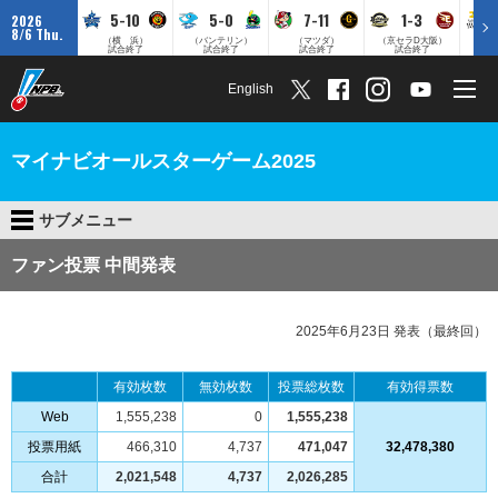
5-10
5-0
7-11
1-3
2026
8/6 Thu.
（横 浜）
（バンテリン）
（マツダ）
（京セラD大阪）
（みずほ
試合終了
試合終了
試合終了
試合終了
English
マイナビオールスターゲーム2025
サブメニュー
ファン投票 中間発表
2025年6月23日 発表（最終回）
有効枚数
無効枚数
投票総枚数
有効得票数
Web
1,555,238
0
1,555,238
投票用紙
466,310
4,737
471,047
32,478,380
合計
2,021,548
4,737
2,026,285