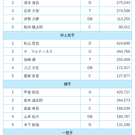
2
清水 達也
D
275,543
3
石井 大智
T
274,546
4
伊勢 大夢
DB
113,255
5
島内 颯太郎
C
90,412
抑え投手
1
松山 晋也
D
424,849
2
Ｒ．マルティネス
G
344,766
3
岩崎 優
T
255,409
4
入江 大生
DB
172,417
5
栗林 良吏
C
127,877
捕手
1
甲斐 拓也
G
420,727
2
坂本 誠志郎
T
264,573
3
坂倉 将吾
C
168,039
4
山本 祐大
DB
160,767
5
木下 拓哉
D
131,196
一塁手