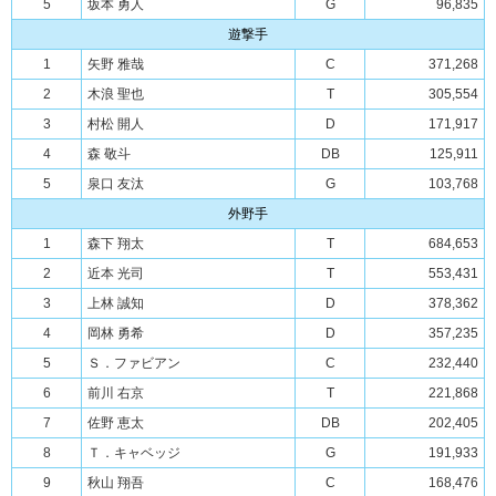
5
坂本 勇人
G
96,835
遊撃手
1
矢野 雅哉
C
371,268
2
木浪 聖也
T
305,554
3
村松 開人
D
171,917
4
森 敬斗
DB
125,911
5
泉口 友汰
G
103,768
外野手
1
森下 翔太
T
684,653
2
近本 光司
T
553,431
3
上林 誠知
D
378,362
4
岡林 勇希
D
357,235
5
Ｓ．ファビアン
C
232,440
6
前川 右京
T
221,868
7
佐野 恵太
DB
202,405
8
Ｔ．キャベッジ
G
191,933
9
秋山 翔吾
C
168,476