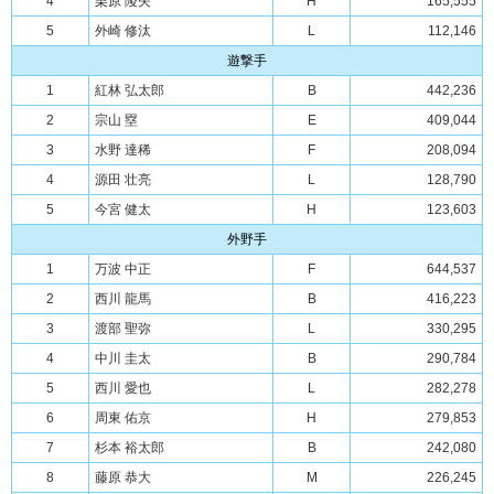
4
栗原 陵矢
H
165,555
5
外崎 修汰
L
112,146
遊撃手
1
紅林 弘太郎
B
442,236
2
宗山 塁
E
409,044
3
水野 達稀
F
208,094
4
源田 壮亮
L
128,790
5
今宮 健太
H
123,603
外野手
1
万波 中正
F
644,537
2
西川 龍馬
B
416,223
3
渡部 聖弥
L
330,295
4
中川 圭太
B
290,784
5
西川 愛也
L
282,278
6
周東 佑京
H
279,853
7
杉本 裕太郎
B
242,080
8
藤原 恭大
M
226,245