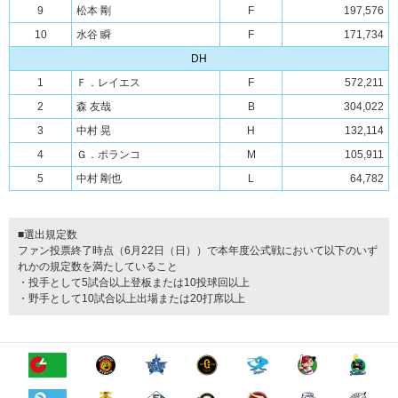
9
松本 剛
F
197,576
10
水谷 瞬
F
171,734
DH
1
Ｆ．レイエス
F
572,211
2
森 友哉
B
304,022
3
中村 晃
H
132,114
4
Ｇ．ポランコ
M
105,911
5
中村 剛也
L
64,782
■選出規定数
ファン投票終了時点（6月22日（日））で本年度公式戦において以下のいず
れかの規定数を満たしていること
・投手として5試合以上登板または10投球回以上
・野手として10試合以上出場または20打席以上