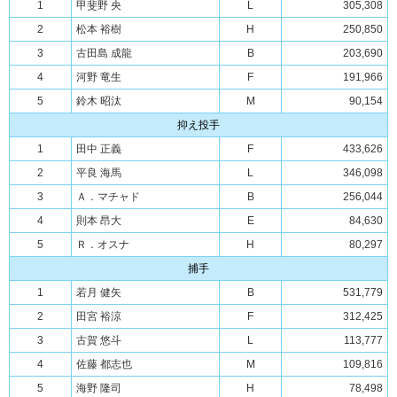
1
甲斐野 央
L
305,308
2
松本 裕樹
H
250,850
3
古田島 成龍
B
203,690
4
河野 竜生
F
191,966
5
鈴木 昭汰
M
90,154
抑え投手
1
田中 正義
F
433,626
2
平良 海馬
L
346,098
3
Ａ．マチャド
B
256,044
4
則本 昂大
E
84,630
5
Ｒ．オスナ
H
80,297
捕手
1
若月 健矢
B
531,779
2
田宮 裕涼
F
312,425
3
古賀 悠斗
L
113,777
4
佐藤 都志也
M
109,816
5
海野 隆司
H
78,498