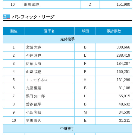
10
細川 成也
D
151,980
パシフィック・リーグ
順位
選手名
球団
累計票数
先発投手
1
宮城 大弥
B
300,666
2
今井 達也
L
288,419
3
伊藤 大海
F
184,287
4
山﨑 福也
F
160,251
5
Ｌ．モイネロ
H
131,299
6
九里 亜蓮
B
81,108
7
隅田 知一郎
L
55,915
8
曽谷 龍平
B
48,632
9
小島 和哉
M
34,530
10
早川 隆久
E
31,211
中継投手