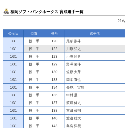
福岡ソフトバンクホークス 育成選手一覧
21名
公示日
位置
番号
選手名
1/31
投 手
120
尾形 崇斗
1/31
投 手
122
川原 弘之
1/31
投 手
123
小澤 怜史
1/31
投 手
129
野澤 佑斗
1/31
投 手
130
笠原 大芽
1/31
投 手
133
岡本 直也
1/31
投 手
134
長谷川 宙輝
1/31
投 手
136
中村 晨
1/31
投 手
137
渡辺 健史
1/31
投 手
138
重田 倫明
1/31
投 手
140
渡邉 雄大
1/31
投 手
143
島袋 洋奨