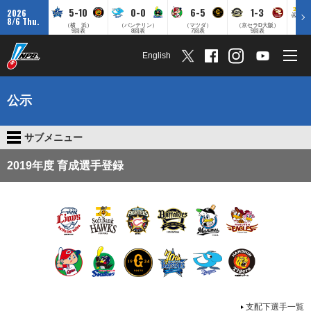
5-10
0-0
6-5
1-3
2026
8/6 Thu.
（横 浜）
（バンテリン）
（マツダ）
（京セラD大阪）
（みずほ
9回表
8回表
7回表
9回表
English
公示
サブメニュー
2019年度 育成選手登録
支配下選手一覧