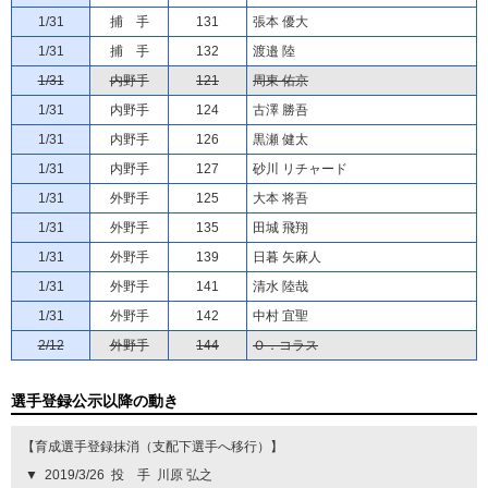
1/31
捕 手
131
張本 優大
1/31
捕 手
132
渡邉 陸
1/31
内野手
121
周東 佑京
1/31
内野手
124
古澤 勝吾
1/31
内野手
126
黒瀬 健太
1/31
内野手
127
砂川 リチャード
1/31
外野手
125
大本 将吾
1/31
外野手
135
田城 飛翔
1/31
外野手
139
日暮 矢麻人
1/31
外野手
141
清水 陸哉
1/31
外野手
142
中村 宜聖
2/12
外野手
144
Ｏ．コラス
選手登録公示以降の動き
【育成選手登録抹消（支配下選手へ移行）】
▼
2019/3/26
投 手
川原 弘之