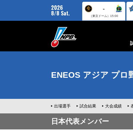
2026
-
8/8 Sat.
（東京ドーム）
15:00
ENEOS アジア プ
出場選手
試合結果
大会成績
日本代表メンバー