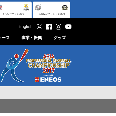
-
-
（ベルーナ）
18:00
（ZOZOマリン）
18:00
English
ュース
事業・振興
グッズ