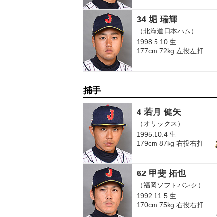
34 堀 瑞輝
（北海道日本ハム）
1998.5.10 生
177cm 72kg 左投左打
捕手
4 若月 健矢
（オリックス）
1995.10.4 生
179cm 87kg 右投右打
62 甲斐 拓也
（福岡ソフトバンク）
1992.11.5 生
170cm 75kg 右投右打