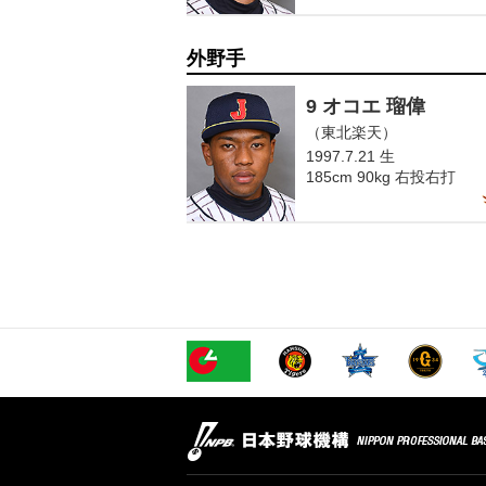
外野手
9 オコエ 瑠偉
（東北楽天）
1997.7.21 生
185cm 90kg 右投右打