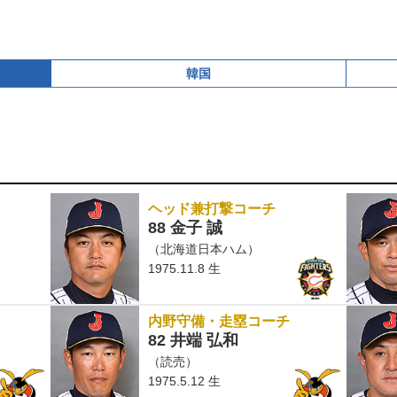
韓国
ヘッド兼打撃コーチ
88 金子 誠
（北海道日本ハム）
1975.11.8 生
内野守備・走塁コーチ
82 井端 弘和
（読売）
1975.5.12 生