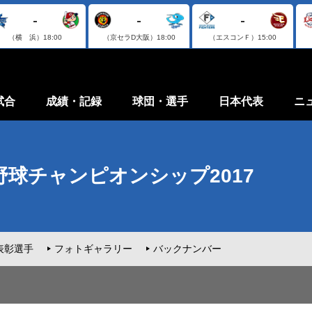
-
-
-
（横 浜）
18:00
（京セラD大阪）
18:00
（エスコンＦ）
15:00
試合
成績・記録
球団・選手
日本代表
ニ
ロ野球チャンピオンシップ2017
表彰選手
フォトギャラリー
バックナンバー