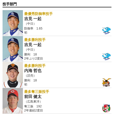
投手部門
最優秀防御率投手
吉見 一起
（中日）
防御率 1.65
初
最多勝利投手
吉見 一起
（中日）
勝利 18
2年ぶり2度目
最多勝利投手
内海 哲也
（読売）
勝利 18
初
最多奪三振投手
前田 健太
（広島東洋）
奪三振 192
2年連続2度目