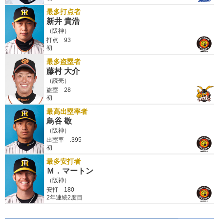
最多打点者
新井 貴浩
（阪神）
打点 93
初
最多盗塁者
藤村 大介
（読売）
盗塁 28
初
最高出塁率者
鳥谷 敬
（阪神）
出塁率 .395
初
最多安打者
Ｍ．マートン
（阪神）
安打 180
2年連続2度目