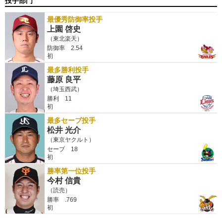
投手部門
最優秀防御率投手
上園 啓史
（東北楽天）
防御率 2.54
初
最多勝利投手
藤原 良平
（埼玉西武）
勝利 11
初
最多セーブ投手
松井 光介
（東京ヤクルト）
セーブ 18
初
勝率第一位投手
今村 信貴
（読売）
勝率 .769
初