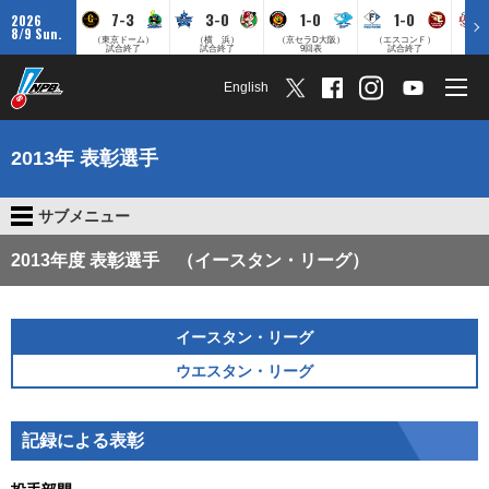
7-3
3-0
1-0
1-0
2026
8/9 Sun.
（東京ドーム）
（横 浜）
（京セラD大阪）
（エスコンＦ）
（
試合終了
試合終了
9回表
試合終了
English
2013年 表彰選手
サブメニュー
2013年度 表彰選手 （イースタン・リーグ）
イースタン・リーグ
ウエスタン・リーグ
記録による表彰