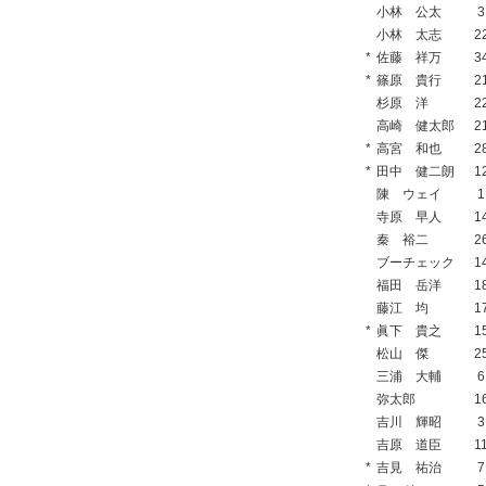
小林 公太
3
小林 太志
2
*
佐藤 祥万
3
*
篠原 貴行
2
杉原 洋
2
高崎 健太郎
2
*
高宮 和也
2
*
田中 健二朗
1
陳 ウェイ
1
寺原 早人
1
秦 裕二
2
ブーチェック
1
福田 岳洋
1
藤江 均
1
*
眞下 貴之
1
松山 傑
2
三浦 大輔
6
弥太郎
1
吉川 輝昭
3
吉原 道臣
1
*
吉見 祐治
7