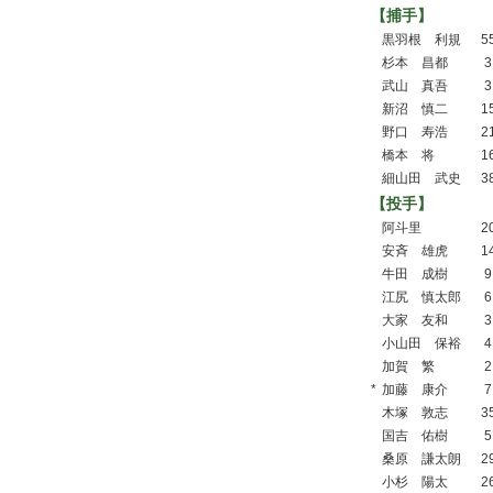
【捕手】
黒羽根 利規
5
杉本 昌都
3
武山 真吾
3
新沼 慎二
1
野口 寿浩
2
橋本 将
1
細山田 武史
3
【投手】
阿斗里
2
安斉 雄虎
1
牛田 成樹
9
江尻 慎太郎
6
大家 友和
3
小山田 保裕
4
加賀 繁
2
*
加藤 康介
7
木塚 敦志
3
国吉 佑樹
5
桑原 謙太朗
2
小杉 陽太
2