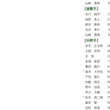
山崎 憲晴
6
【遊撃手】
石川 雄洋
2
稲田 直人
1
梶谷 隆幸
9
北川 隼行
3
山崎 憲晴
9
【外野手】
井手 正太郎
2
大西 宏明
3
北 篤
1
金城 龍彦
7
桑原 義行
4
*
坂本 大空也
4
下窪 陽介
6
内藤 雄太
3
野中 信吾
1
早川 大輔
3
*
松本 啓二朗
7
森笠 繁
3
吉村 裕基
3