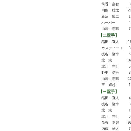
筒香 嘉智
3
内藤 雄太
2
新沼 慎二
1
ハーパー
4
山崎 憲晴
7
【二塁手】
稲田 直人
1
カスティーヨ
3
梶谷 隆幸
5
北 篤
8
北川 隼行
5
野中 信吾
3
山崎 憲晴
1
王 靖超
1
【三塁手】
稲田 直人
4
梶谷 隆幸
3
北 篤
1
北川 隼行
6
筒香 嘉智
9
内藤 雄太
7