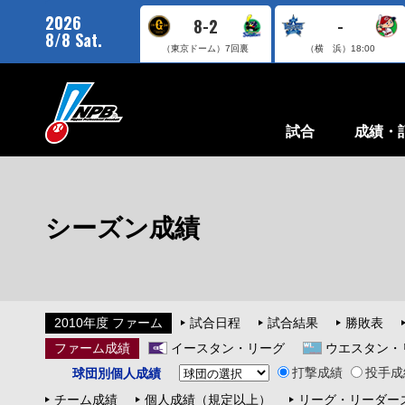
2026
8-2
-
8/8 Sat.
（東京ドーム）
7回裏
（横 浜）
18:00
試合
成績・
シーズン成績
2010年度 ファーム
試合日程
試合結果
勝敗表
ファーム成績
イースタン・リーグ
ウエスタン・
打撃成績
投手成
球団別個人成績
チーム成績
個人成績（規定以上）
リーグ・リーダー