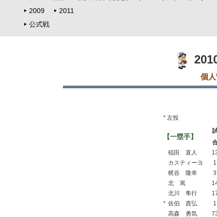
2009
2011
公式戦
20
個人
* 左投
【一塁手】
稲田 直人
1
カスティーヨ
1
梶谷 隆幸
3
北 篤
1
北川 隼行
1
*
佐伯 貴弘
1
高森 勇気
7