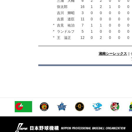
三浦 大輔
6
2
2
0
0
0
弥太郎
16
1
2
1
0
0
吉川 輝昭
3
0
0
0
0
0
吉原 道臣
11
0
0
0
0
0
*
吉見 祐治
7
1
1
0
0
0
*
ランドルフ
5
1
0
0
0
0
*
王 溢正
12
0
2
0
0
0
湘南シーレックス
||