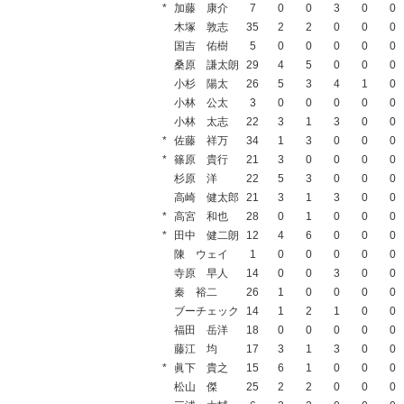
*
加藤 康介
7
0
0
3
0
0
木塚 敦志
35
2
2
0
0
0
国吉 佑樹
5
0
0
0
0
0
桑原 謙太朗
29
4
5
0
0
0
小杉 陽太
26
5
3
4
1
0
小林 公太
3
0
0
0
0
0
小林 太志
22
3
1
3
0
0
*
佐藤 祥万
34
1
3
0
0
0
*
篠原 貴行
21
3
0
0
0
0
杉原 洋
22
5
3
0
0
0
高崎 健太郎
21
3
1
3
0
0
*
高宮 和也
28
0
1
0
0
0
*
田中 健二朗
12
4
6
0
0
0
陳 ウェイ
1
0
0
0
0
0
寺原 早人
14
0
0
3
0
0
秦 裕二
26
1
0
0
0
0
ブーチェック
14
1
2
1
0
0
福田 岳洋
18
0
0
0
0
0
藤江 均
17
3
1
3
0
0
*
眞下 貴之
15
6
1
0
0
0
松山 傑
25
2
2
0
0
0