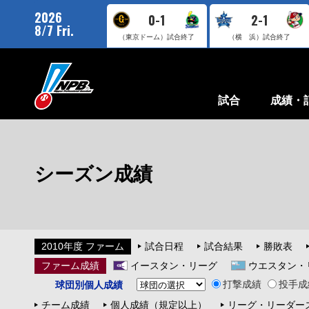
2026
0-1
2-1
8/7 Fri.
（東京ドーム）
試合終了
（横 浜）
試合終了
試合
成績・
シーズン成績
2010年度 ファーム
試合日程
試合結果
勝敗表
ファーム成績
イースタン・リーグ
ウエスタン・
打撃成績
投手成
球団別個人成績
チーム成績
個人成績（規定以上）
リーグ・リーダー