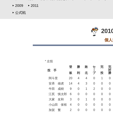
2009
2011
公式戦
20
個人
* 左投
登
勝
敗
セ
完
完
｜
封
投 手
板
利
北
ブ
投
勝
阿斗里
20
4
4
0
1
0
安斉 雄虎
14
4
3
0
0
0
牛田 成樹
9
0
1
2
0
0
江尻 慎太郎
6
0
0
0
0
0
大家 友和
3
0
1
0
0
0
小山田 保裕
4
0
0
0
0
0
加賀 繁
2
0
0
0
0
0