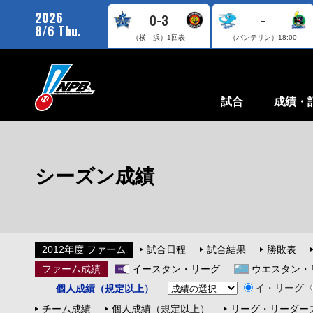
2026
0-3
-
8/6 Thu.
（横 浜）
1回表
（バンテリン）
18:00
試合
成績・
シーズン成績
2012年度 ファーム
試合日程
試合結果
勝敗表
ファーム成績
イースタン・リーグ
ウエスタン・
イ・リーグ
個人成績（規定以上）
チーム成績
個人成績（規定以上）
リーグ・リーダー