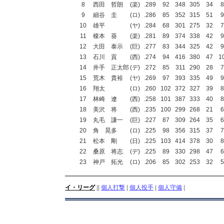
8
西田 哲朗
(楽)
.289
92
348
305
34
8
9
細谷 圭
(ロ)
.286
85
352
315
51
9
10
雄平
(ヤ)
.284
68
301
275
32
7
11
榎本 葵
(楽)
.281
89
374
338
42
9
12
大田 泰示
(巨)
.277
83
344
325
42
9
13
石川 貢
(西)
.274
94
416
380
47
1
14
井手 正太郎
(デ)
.272
85
311
290
28
7
15
荒木 貴裕
(ヤ)
.269
97
393
335
49
9
16
翔太
(ロ)
.260
102
372
327
39
8
17
林崎 遼
(西)
.258
101
387
333
40
8
18
美沢 将
(西)
.235
100
299
268
21
6
19
丸毛 謙一
(巨)
.227
87
309
264
35
6
20
角 晃多
(ロ)
.225
98
356
315
37
7
21
松本 剛
(日)
.225
103
414
378
30
8
22
桑原 将志
(デ)
.225
89
330
298
47
6
23
神戸 拓光
(ロ)
.206
85
302
253
32
5
イ・リーグ
||
個人打撃
|
個人投手
|
個人守備
|