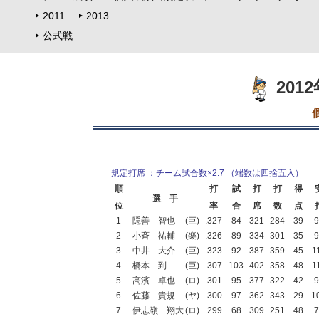
2011
2013
公式戦
201
規定打席 ：チーム試合数×2.7 （端数は四捨五入）
順
打
試
打
打
得
選 手
位
率
合
席
数
点
1
隠善 智也
(巨)
.327
84
321
284
39
9
2
小斉 祐輔
(楽)
.326
89
334
301
35
9
3
中井 大介
(巨)
.323
92
387
359
45
1
4
橋本 到
(巨)
.307
103
402
358
48
1
5
高濱 卓也
(ロ)
.301
95
377
322
42
9
6
佐藤 貴規
(ヤ)
.300
97
362
343
29
1
7
伊志嶺 翔大
(ロ)
.299
68
309
251
48
7