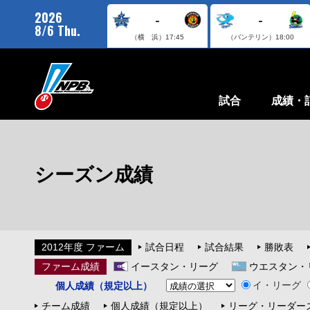
2026
-
-
8/6 Thu.
（横 浜）
17:45
（バンテリン）
18:00
試合
成績・
シーズン成績
2012年度 ファーム
試合日程
試合結果
勝敗表
ファーム成績
イースタン・リーグ
ウエスタン・
イ・リーグ
個人成績（規定以上）
チーム成績
個人成績（規定以上）
リーグ・リーダー