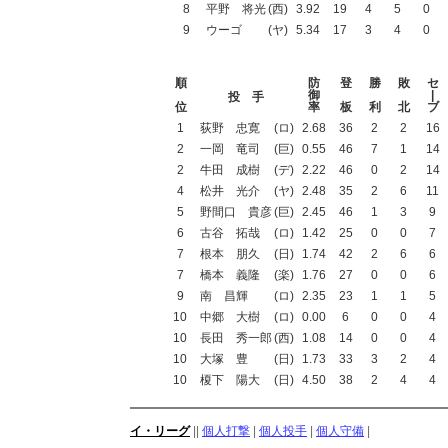
8
平野 将光
(西)
3.92
19
4
5
0
9
ウーゴ
(ヤ)
5.34
17
3
4
0
順
防
登
勝
敗
セ
御
|
投 手
位
率
板
利
北
ブ
1
荻野 忠寛
(ロ)
2.68
36
2
2
16
2
一岡 竜司
(巨)
0.55
46
7
1
14
2
牛田 成樹
(デ)
2.22
46
0
2
14
4
松井 光介
(ヤ)
2.48
35
2
6
11
5
野間口 貴彦
(巨)
2.45
46
1
3
9
6
古谷 拓哉
(ロ)
1.42
25
0
0
7
7
根本 朋久
(日)
1.74
42
2
6
6
7
橋本 義隆
(楽)
1.76
27
0
0
6
9
南 昌輝
(ロ)
2.35
23
1
1
5
10
中郷 大樹
(ロ)
0.00
6
0
0
4
10
長田 秀一郎
(西)
1.08
14
0
0
4
10
大塚 豊
(日)
1.73
33
3
2
4
10
榎下 陽大
(日)
4.50
38
2
4
4
イ・リーグ
||
個人打撃
|
個人投手
|
個人守備
|