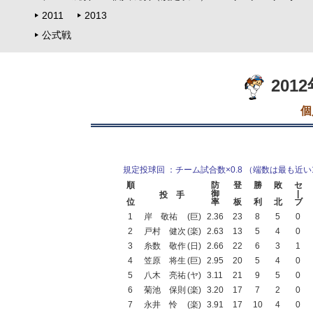
2011
2013
公式戦
201
個
規定投球回 ：チーム試合数×0.8 （端数は最も近
順
防
登
勝
敗
セ
御
|
投 手
位
率
板
利
北
ブ
1
岸 敬祐
(巨)
2.36
23
8
5
0
2
戸村 健次
(楽)
2.63
13
5
4
0
3
糸数 敬作
(日)
2.66
22
6
3
1
4
笠原 将生
(巨)
2.95
20
5
4
0
5
八木 亮祐
(ヤ)
3.11
21
9
5
0
6
菊池 保則
(楽)
3.20
17
7
2
0
7
永井 怜
(楽)
3.91
17
10
4
0