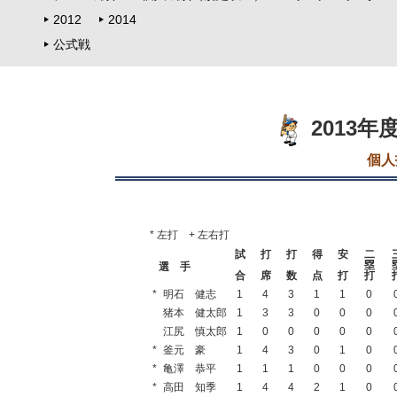
2012
2014
公式戦
2013
個人
* 左打 + 左右打
試
打
打
得
安
二
塁
選 手
合
席
数
点
打
打
*
明石 健志
1
4
3
1
1
0
猪本 健太郎
1
3
3
0
0
0
江尻 慎太郎
1
0
0
0
0
0
*
釜元 豪
1
4
3
0
1
0
*
亀澤 恭平
1
1
1
0
0
0
*
高田 知季
1
4
4
2
1
0