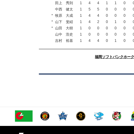
田上 秀則
1
4
4
1
1
0
中西 健太
1
5
5
0
0
0
*
牧原 大成
1
4
4
0
0
0
*
山下 斐紹
1
4
2
0
1
0
*
山田 大樹
1
0
0
0
0
0
山中 浩史
1
0
0
0
0
0
吉村 裕基
1
4
4
0
1
0
福岡ソフトバンクホー