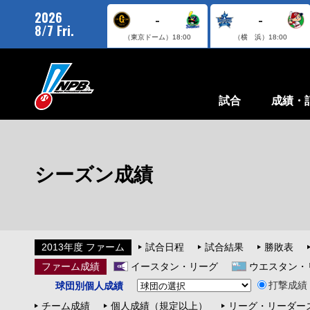
2026
-
-
8/7 Fri.
（東京ドーム）
18:00
（横 浜）
18:00
試合
成績・
シーズン成績
2013年度 ファーム
試合日程
試合結果
勝敗表
ファーム成績
イースタン・リーグ
ウエスタン・
打撃成績
球団別個人成績
チーム成績
個人成績（規定以上）
リーグ・リーダー