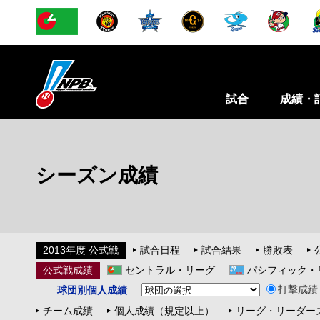
試合
成績・
シーズン成績
2013年度 公式戦
試合日程
試合結果
勝敗表
公式戦成績
セントラル・リーグ
パシフィック・
打撃成績
球団別個人成績
チーム成績
個人成績（規定以上）
リーグ・リーダー