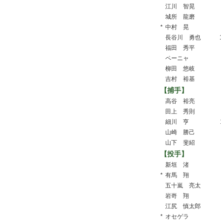
江川 智晃
城所 龍磨
*
中村 晃
長谷川 勇也
福田 秀平
ペーニャ
柳田 悠岐
吉村 裕基
【捕手】
高谷 裕亮
田上 秀則
細川 亨
山崎 勝己
山下 斐紹
【投手】
新垣 渚
*
有馬 翔
五十嵐 亮太
岩嵜 翔
江尻 慎太郎
*
オセゲラ