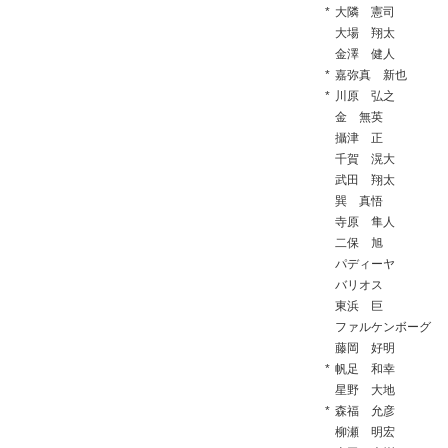
*
大隣 憲司
大場 翔太
金澤 健人
*
嘉弥真 新也
*
川原 弘之
金 無英
攝津 正
千賀 滉大
武田 翔太
巽 真悟
寺原 隼人
二保 旭
パディーヤ
バリオス
東浜 巨
ファルケンボーグ
藤岡 好明
*
帆足 和幸
星野 大地
*
森福 允彦
柳瀬 明宏