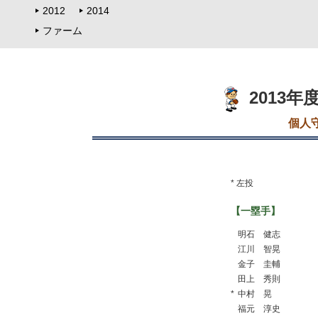
2012
2014
ファーム
2013
個人
* 左投
【一塁手】
明石 健志
江川 智晃
金子 圭輔
田上 秀則
*
中村 晃
福元 淳史