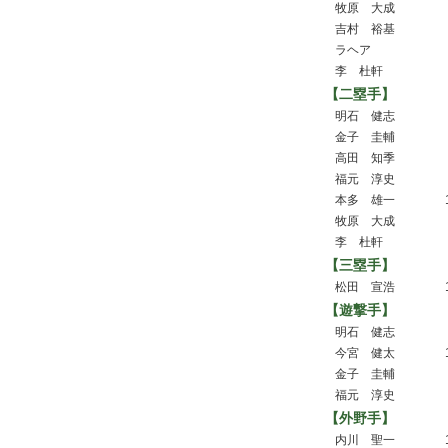
牧原 大成
吉村 裕基
ラヘア
李 杜軒
【二塁手】
明石 健志
金子 圭輔
高田 知季
福元 淳史
本多 雄一
牧原 大成
李 杜軒
【三塁手】
松田 宣浩
【遊撃手】
明石 健志
今宮 健太
金子 圭輔
福元 淳史
【外野手】
内川 聖一