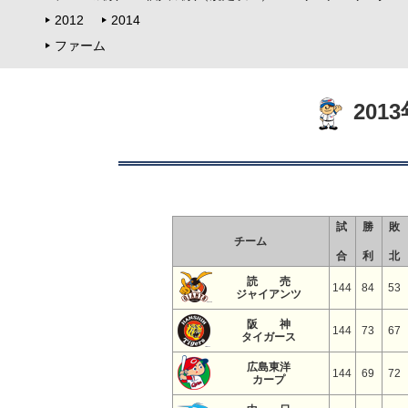
2012
2014
ファーム
201
試
勝
敗
チーム
合
利
北
読 売
144
84
53
ジャイアンツ
阪 神
144
73
67
タイガース
広島東洋
144
69
72
カープ