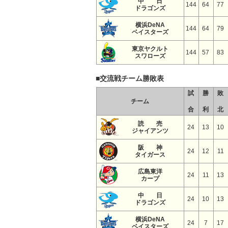
中 日
144
64
77
ドラゴンズ
横浜DeNA
144
64
79
ベイスターズ
東京ヤクルト
144
57
83
スワローズ
■交流戦チーム勝敗表
試
勝
敗
チーム
合
利
北
読 売
24
13
10
ジャイアンツ
阪 神
24
12
11
タイガース
広島東洋
24
11
13
カープ
中 日
24
10
13
ドラゴンズ
横浜DeNA
24
7
17
ベイスターズ