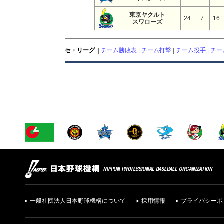
東京ヤクルト
24
7
16
スワローズ
セ・リーグ
||
チーム勝敗表
|
チーム打撃
|
チーム投手
|
チー
一般社団法人日本野球機構について
採用情報
プライバシーポ