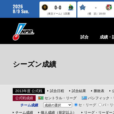
2026
0-0
-
8/9 Sun.
（東京ドーム）
1回裏
（横 浜）
18:00
試合
成績・
シーズン成績
2013年度 公式戦
試合日程
試合結果
勝敗表
公式戦成績
セントラル・リーグ
パシフィック・
セ・リーグ
パ・リ
チーム成績
チーム成績
個人成績（規定以上）
リーグ・リーダー