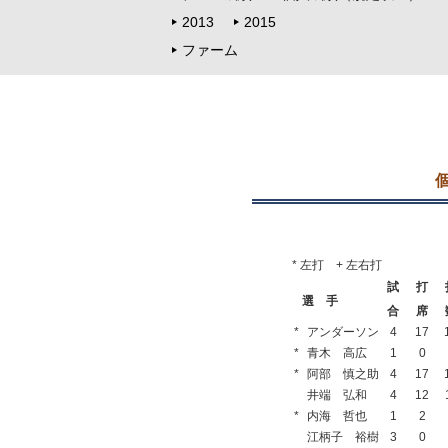
2013
2015
ファーム
* 左打 + 左右打
試
打
選 手
合
席
*
アンダーソン
4
17
*
青木 高広
1
0
*
阿部 慎之助
4
17
井端 弘和
4
12
*
内海 哲也
1
2
江柄子 裕樹
3
0