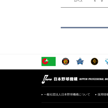
ロペス
4
9
一般社団法人日本野球機構について
採用情