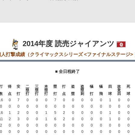
2014年度 読売ジャイアンツ
個人打撃成績（クライマックスシリーズ <ファイナルステージ> 
■ 全日程終了
打
得
安
二
三
本
塁
打
盗
盗
犠
犠
四
故
死
塁
塁
塁
塁
意
数
点
打
打
打
打
打
点
塁
刺
打
飛
球
四
球
16
0
7
0
0
0
7
0
0
0
0
0
1
0
0
0
0
0
0
0
0
0
0
0
0
0
0
0
0
0
16
1
2
0
0
1
5
2
0
0
0
0
1
0
0
11
2
3
0
0
1
6
2
0
0
0
0
1
0
0
2
0
0
0
0
0
0
0
0
0
0
0
0
0
0
0
0
0
0
0
0
0
0
0
0
0
0
0
0
0