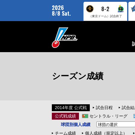
2026
8-2
8/8 Sat.
（東京ドーム）
試合終了
シーズン成績
2014年度 公式戦
試合日程
試合結
公式戦成績
セントラル・リーグ
球団別個人成績
チーム成績
個人成績（規定以上）