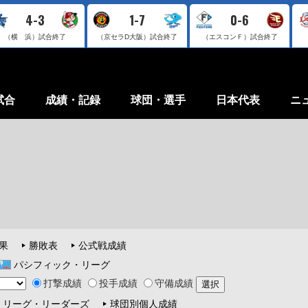
4-3
1-7
0-6
（横 浜）
試合終了
（京セラD大阪）
試合終了
（エスコンＦ）
試合終了
試合
成績・記録
球団・選手
日本代表
ニ
果
勝敗表
公式戦成績
パシフィック・リーグ
打撃成績
投手成績
守備成績
リーグ・リーダーズ
球団別個人成績