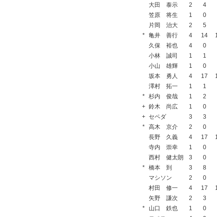
大田 泰示
2
4
笠原 将生
1
0
片岡 治大
2
5
*
亀井 善行
4
14
久保 裕也
4
0
小林 誠司
1
1
小山 雄輝
1
0
坂本 勇人
4
17
澤村 拓一
1
1
*
杉内 俊哉
1
2
+
鈴木 尚広
1
0
+
セペダ
3
3
*
高木 京介
2
0
長野 久義
4
17
寺内 崇幸
1
0
西村 健太朗
3
0
*
橋本 到
3
8
マシソン
2
0
村田 修一
4
17
矢野 謙次
2
3
*
山口 鉄也
1
0