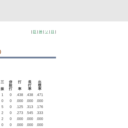
|
巨
|
神
|
ソ
|
日
|
）
三
併
打
長
出
殺
打
塁
振
打
率
率
率
1
0
.438
.438
.471
0
0
.000
.000
.000
5
0
.125
.313
.176
2
0
.273
.545
.333
2
0
.000
.000
.000
0
0
.000
.000
.000