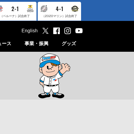
2-1
4-1
（ベルーナ）
試合終了
（ZOZOマリン）
試合終了
English
ュース
事業・振興
グッズ