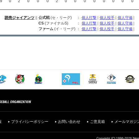
9
0
2
0
0
0
2
0
0
0
0
0
0
0
0
読売ジャイアンツ
||
公式戦
(セ・リーグ)
：
個人打撃
|
個人投手
|
個人守備
|
CS
(ファイナルS)
：
個人打撃
|
個人投手
|
個人守備
|
ファーム
(イ・リーグ)
：
個人打撃
|
個人投手
|
個人守備
|
報
プライバシーポリシー
お問い合わせ
ご意見箱
メールマガジ
Copyright (C) 1996-2026 Nipp