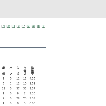
西
|
ロ
|
楽
|
日
|
ヤ
|
ソ
|
広
|
神
|
中
|
オ
|
暴
ボ
失
自
防
｜
責
御
投
ク
点
点
率
3
0
12
12
4.26
5
1
12
10
1.51
12
0
37
36
3.57
1
0
9
7
3.10
2
0
28
25
3.53
1
0
0
0
0.00