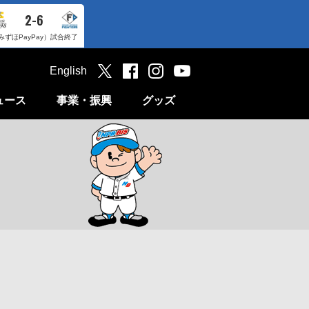
2-6
みずほPayPay）
試合終了
English
ュース
事業・振興
グッズ