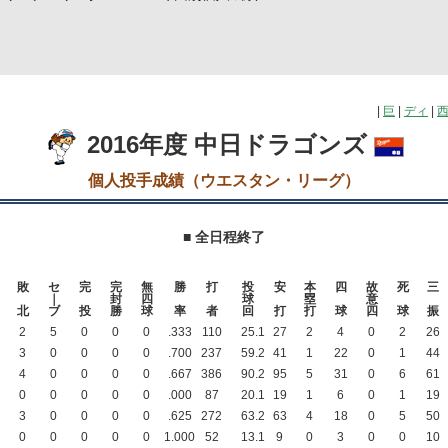
|
巨
|
ディ
|
2016年度 中日ドラゴンズ
個人投手成績（ウエスタン・リーグ）
■ 全日程終了
敗
セ
完
完
無
勝
打
投
安
本
四
故
死
三
｜
封
四
球
塁
意
北
ブ
投
勝
球
率
者
回
打
打
球
四
球
振
2
5
0
0
0
.333
110
25
.1
27
2
4
0
2
26
3
0
0
0
0
.700
237
59
.2
41
1
22
0
1
44
4
0
0
0
0
.667
386
90
.2
95
5
31
0
6
61
0
0
0
0
0
.000
87
20
.1
19
1
6
0
1
19
3
0
0
0
0
.625
272
63
.2
63
4
18
0
5
50
0
0
0
0
0
1.000
52
13
.1
9
0
3
0
0
10