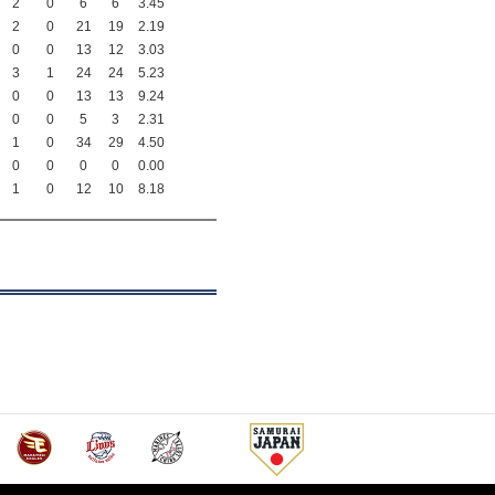
2
0
6
6
3.45
2
0
21
19
2.19
0
0
13
12
3.03
3
1
24
24
5.23
0
0
13
13
9.24
0
0
5
3
2.31
1
0
34
29
4.50
0
0
0
0
0.00
1
0
12
10
8.18