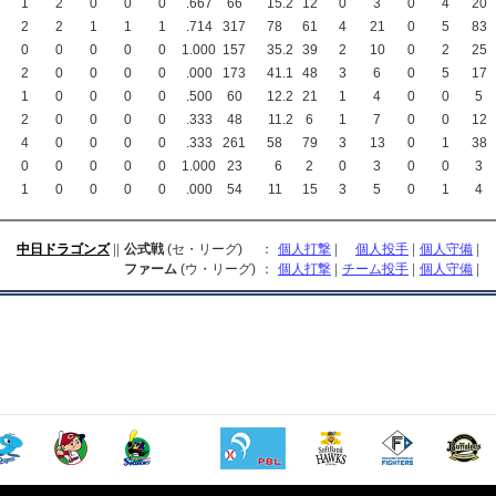
1
2
0
0
0
.667
66
15
.2
12
0
3
0
4
20
2
2
1
1
1
.714
317
78
61
4
21
0
5
83
0
0
0
0
0
1.000
157
35
.2
39
2
10
0
2
25
2
0
0
0
0
.000
173
41
.1
48
3
6
0
5
17
1
0
0
0
0
.500
60
12
.2
21
1
4
0
0
5
2
0
0
0
0
.333
48
11
.2
6
1
7
0
0
12
4
0
0
0
0
.333
261
58
79
3
13
0
1
38
0
0
0
0
0
1.000
23
6
2
0
3
0
0
3
1
0
0
0
0
.000
54
11
15
3
5
0
1
4
中日ドラゴンズ
||
公式戦
(セ・リーグ)
：
個人打撃
|
個人投手
|
個人守備
|
ファーム
(ウ・リーグ)
：
個人打撃
|
チーム投手
|
個人守備
|