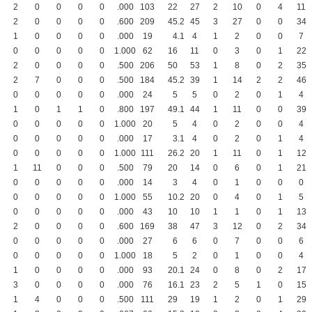
2
0
0
0
0
.000
103
22
27
2
10
0
4
11
2
0
0
0
0
.600
209
45
.2
45
3
27
0
0
34
1
0
0
0
0
.000
19
4
.1
4
1
2
0
0
7
0
0
0
0
0
1.000
62
16
11
0
3
0
1
22
2
0
0
0
0
.500
206
50
53
1
8
0
2
35
2
7
0
0
0
.500
184
45
.2
39
1
14
2
2
46
0
0
0
0
0
.000
24
5
5
0
2
0
1
4
1
0
1
1
0
.800
197
49
.1
44
1
11
0
0
39
0
0
0
0
0
1.000
20
5
4
0
2
0
0
4
0
0
0
0
0
.000
17
3
.1
4
0
2
0
1
4
0
0
0
0
0
1.000
111
26
.2
20
1
11
0
1
12
1
11
0
0
0
.500
79
20
14
0
6
0
1
21
0
0
0
0
0
.000
14
3
4
0
1
0
0
0
0
0
0
0
0
1.000
55
10
.2
20
0
4
0
1
5
0
0
0
0
0
.000
43
10
10
1
1
0
1
13
2
0
0
0
0
.600
169
38
47
3
12
0
2
34
0
0
0
0
0
.000
27
6
6
0
7
0
0
6
0
0
0
0
0
1.000
18
5
2
0
1
0
0
4
1
0
0
0
0
.000
93
20
.1
24
0
8
0
2
17
3
0
0
0
0
.000
76
16
.1
23
2
5
1
0
15
1
4
0
0
0
.500
111
29
19
1
2
0
1
29