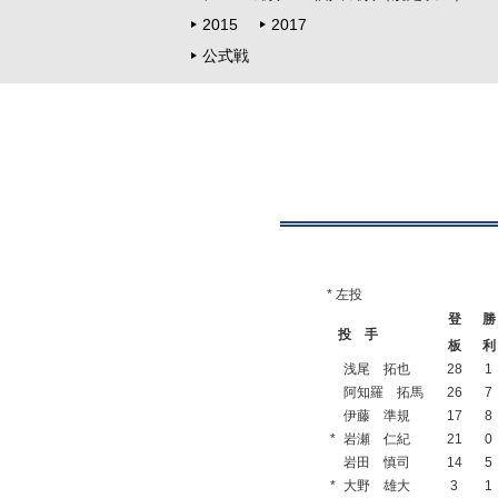
2015
2017
公式戦
* 左投
登
勝
投 手
板
利
浅尾 拓也
28
1
阿知羅 拓馬
26
7
伊藤 準規
17
8
*
岩瀬 仁紀
21
0
岩田 慎司
14
5
*
大野 雄大
3
1