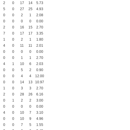
2
0
17
14
5.73
5
0
27
25
4.93
0
0
2
1
2.08
0
0
0
0
0.00
2
0
16
15
2.70
7
0
17
17
3.35
1
0
2
1
1.80
4
0
11
11
2.01
0
0
0
0
0.00
0
0
1
1
2.70
4
1
10
6
2.03
0
0
5
2
0.90
0
0
4
4
12.00
0
0
14
13
10.97
1
0
3
3
2.70
2
0
28
26
6.16
0
1
2
2
3.00
0
0
0
0
0.00
4
0
10
7
3.10
0
0
10
9
4.96
0
0
7
5
1.55