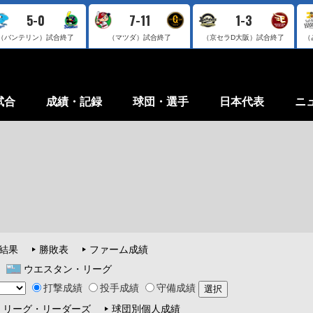
5-0
7-11
1-3
（バンテリン）
試合終了
（マツダ）
試合終了
（京セラD大阪）
試合終了
（
試合
成績・記録
球団・選手
日本代表
ニ
結果
勝敗表
ファーム成績
ウエスタン・リーグ
打撃成績
投手成績
守備成績
リーグ・リーダーズ
球団別個人成績