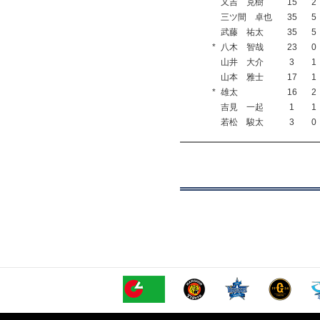
又吉 克樹
15
2
三ツ間 卓也
35
5
武藤 祐太
35
5
*
八木 智哉
23
0
山井 大介
3
1
山本 雅士
17
1
*
雄太
16
2
吉見 一起
1
1
若松 駿太
3
0