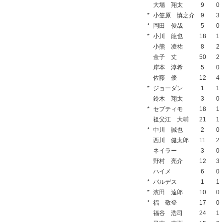
大場 翔太
9
0
*
小笠原 慎之介
9
3
*
岡田 俊哉
5
0
*
小川 龍也
18
1
小熊 凌祐
8
2
金子 丈
50
2
岸本 淳希
5
0
佐藤 優
12
4
*
ジョーダン
1
1
鈴木 翔太
3
0
*
セプティモ
18
1
祖父江 大輔
21
1
*
中川 誠也
2
0
西川 健太郎
11
2
ネイラー
3
0
野村 亮介
12
3
ハイメ
6
0
*
バルデス
1
1
*
濱田 達郎
10
0
*
福 敬登
17
0
福谷 浩司
24
1