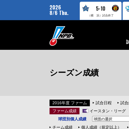
2026
5-10
8/6 Thu.
（横 浜）
試合終了
シーズン成績
2016年度 ファーム
試合日程
試合
ファーム成績
イースタン・リーグ
球団別個人成績
チーム成績
個人成績（規定以上）