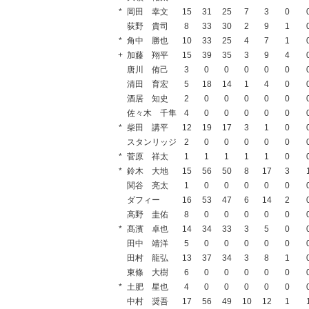
*
岡田 幸文
15
31
25
7
3
0
荻野 貴司
8
33
30
2
9
1
*
角中 勝也
10
33
25
4
7
1
+
加藤 翔平
15
39
35
3
9
4
唐川 侑己
3
0
0
0
0
0
清田 育宏
5
18
14
1
4
0
酒居 知史
2
0
0
0
0
0
佐々木 千隼
4
0
0
0
0
0
*
柴田 講平
12
19
17
3
1
0
スタンリッジ
2
0
0
0
0
0
*
菅原 祥太
1
1
1
1
1
0
*
鈴木 大地
15
56
50
8
17
3
関谷 亮太
1
0
0
0
0
0
ダフィー
16
53
47
6
14
2
高野 圭佑
8
0
0
0
0
0
*
髙濱 卓也
14
34
33
3
5
0
田中 靖洋
5
0
0
0
0
0
田村 龍弘
13
37
34
3
8
1
東條 大樹
6
0
0
0
0
0
*
土肥 星也
4
0
0
0
0
0
中村 奨吾
17
56
49
10
12
1