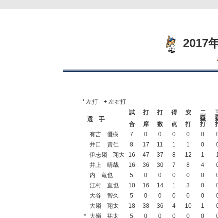
201
* 左打 + 左右打
試
打
打
得
安
二
塁
選 手
合
席
数
点
打
打
有吉 優樹
7
0
0
0
0
0
井口 資仁
8
17
11
1
1
0
伊志嶺 翔大
16
47
37
8
12
1
井上 晴哉
16
36
30
7
8
4
内 竜也
5
0
0
0
0
0
江村 直也
10
16
14
1
3
0
大谷 智久
5
0
0
0
0
0
大嶺 翔太
18
38
36
4
10
1
*
大嶺 祐太
5
0
0
0
0
0