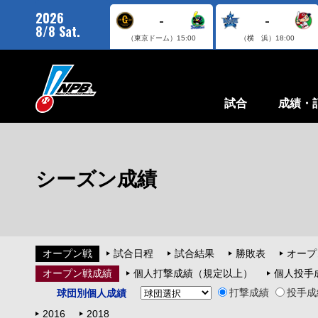
2026
-
-
8/8 Sat.
（東京ドーム）
15:00
（横 浜）
18:00
試合
成績・
シーズン成績
オープン戦
試合日程
試合結果
勝敗表
オープ
オープン戦成績
個人打撃成績（規定以上）
個人投手
打撃成績
投手成
球団別個人成績
2016
2018