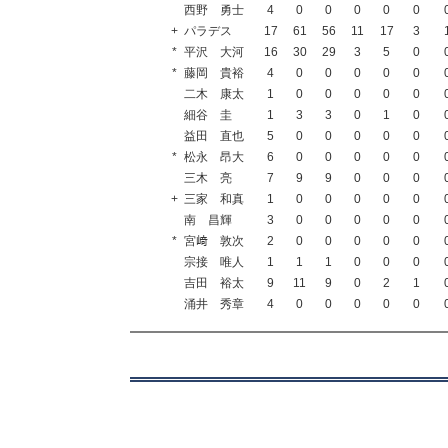
西野 勇士
4
0
0
0
0
0
+
パラデス
17
61
56
11
17
3
*
平沢 大河
16
30
29
3
5
0
*
藤岡 貴裕
4
0
0
0
0
0
二木 康太
1
0
0
0
0
0
細谷 圭
1
3
3
0
1
0
益田 直也
5
0
0
0
0
0
*
松永 昂大
6
0
0
0
0
0
三木 亮
7
9
9
0
0
0
+
三家 和真
1
0
0
0
0
0
南 昌輝
3
0
0
0
0
0
*
宮﨑 敦次
2
0
0
0
0
0
宗接 唯人
1
1
1
0
0
0
吉田 裕太
9
11
9
0
2
1
涌井 秀章
4
0
0
0
0
0