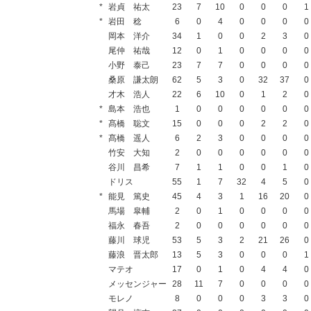
*
岩貞 祐太
23
7
10
0
0
0
1
*
岩田 稔
6
0
4
0
0
0
0
岡本 洋介
34
1
0
0
2
3
0
尾仲 祐哉
12
0
1
0
0
0
0
小野 泰己
23
7
7
0
0
0
0
桑原 謙太朗
62
5
3
0
32
37
0
才木 浩人
22
6
10
0
1
2
0
*
島本 浩也
1
0
0
0
0
0
0
*
髙橋 聡文
15
0
0
0
2
2
0
*
髙橋 遥人
6
2
3
0
0
0
0
竹安 大知
2
0
0
0
0
0
0
谷川 昌希
7
1
1
0
0
1
0
ドリス
55
1
7
32
4
5
0
*
能見 篤史
45
4
3
1
16
20
0
馬場 皐輔
2
0
1
0
0
0
0
福永 春吾
2
0
0
0
0
0
0
藤川 球児
53
5
3
2
21
26
0
藤浪 晋太郎
13
5
3
0
0
0
1
マテオ
17
0
1
0
4
4
0
メッセンジャー
28
11
7
0
0
0
0
モレノ
8
0
0
0
3
3
0