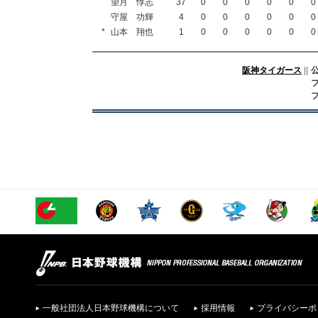
望月 惇志
37
0
0
0
0
0
0
守屋 功輝
4
0
0
0
0
0
0
*
山本 翔也
1
0
0
0
0
0
0
阪神タイガース
||
一般社団法人日本野球機構について
採用情報
プライバシーポ