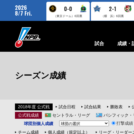
2026
0-0
2-1
8/7 Fri.
（東京ドーム）
6回裏
（横 浜）
6回裏
試合
成績・
シーズン成績
2018年度 公式戦
試合日程
試合結果
勝敗表
公式戦成績
セントラル・リーグ
パシフィック・
打撃成績
球団別個人成績
チーム成績
個人成績（規定以上）
リーグ・リーダー