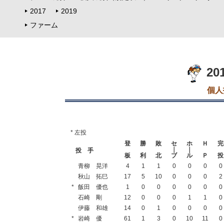
2017
2019
ファーム
2
個人
* 左投
登
勝
敗
セ
ホ
Ｈ
完
｜
｜
投 手
板
利
北
ブ
ル
Ｐ
投
青柳 晃洋
4
1
1
0
0
0
0
秋山 拓巳
17
5
10
0
0
0
2
*
飯田 優也
1
0
0
0
0
0
0
石崎 剛
12
0
0
0
1
1
0
伊藤 和雄
14
0
1
0
0
0
0
*
岩崎 優
61
1
3
0
10
11
0