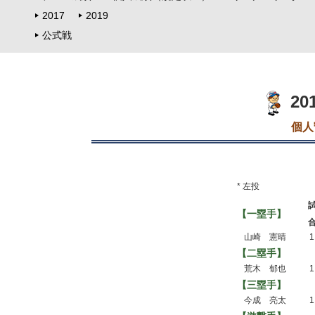
2017
2019
公式戦
2
個人
* 左投
【一塁手】
山崎 憲晴
1
【二塁手】
荒木 郁也
1
【三塁手】
今成 亮太
1