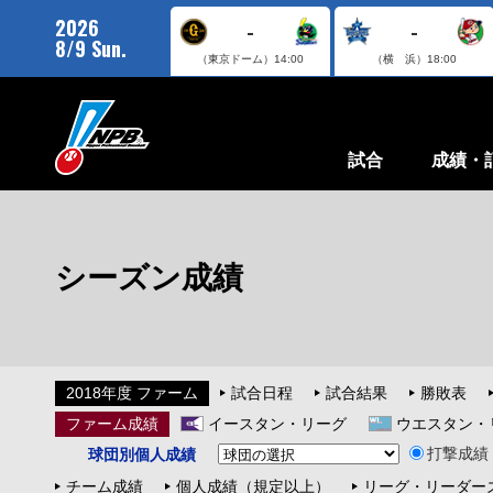
2026
-
-
8/9 Sun.
（東京ドーム）
14:00
（横 浜）
18:00
試合
成績・
シーズン成績
2018年度 ファーム
試合日程
試合結果
勝敗表
ファーム成績
イースタン・リーグ
ウエスタン・
打撃成績
球団別個人成績
チーム成績
個人成績（規定以上）
リーグ・リーダー