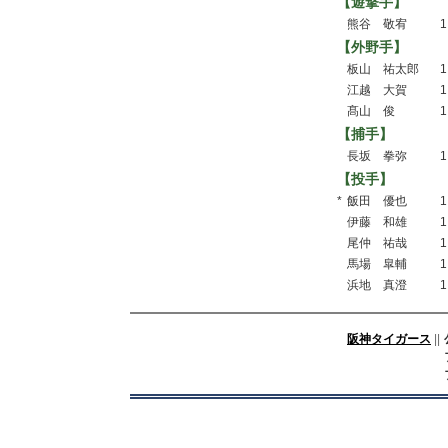
【遊撃手】
熊谷 敬宥
1
【外野手】
板山 祐太郎
1
江越 大賀
1
髙山 俊
1
【捕手】
長坂 拳弥
1
【投手】
*
飯田 優也
1
伊藤 和雄
1
尾仲 祐哉
1
馬場 皐輔
1
浜地 真澄
1
阪神タイガース
||