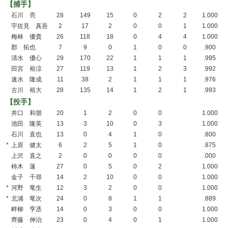
【捕手】
石川 亮
28
149
15
0
2
2
1.000
宇佐見 真吾
2
17
2
0
0
1
1.000
梅林 優貴
26
118
18
0
4
4
1.000
郡 拓也
7
9
0
1
0
0
.900
清水 優心
29
170
22
1
1
1
.995
田宮 裕涼
27
119
13
1
2
3
.992
速水 隆成
11
38
2
1
1
1
.976
古川 裕大
28
135
14
1
2
1
.993
【投手】
井口 和朋
20
1
2
0
0
1.000
池田 隆英
13
3
10
0
3
1.000
石川 直也
13
0
4
1
0
.800
*
上原 健太
6
2
5
1
0
.875
上沢 直之
2
0
0
0
0
.000
柿木 蓮
27
0
5
0
2
1.000
金子 千尋
14
2
10
0
0
1.000
*
河野 竜生
12
3
2
0
0
1.000
*
北浦 竜次
24
0
8
1
1
.889
畔柳 亨丞
14
0
3
0
0
1.000
齊藤 伸治
23
0
4
0
1
1.000