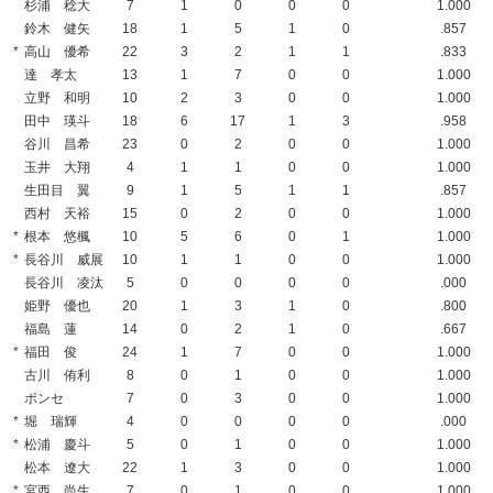
杉浦 稔大
7
1
0
0
0
1.000
鈴木 健矢
18
1
5
1
0
.857
*
高山 優希
22
3
2
1
1
.833
達 孝太
13
1
7
0
0
1.000
立野 和明
10
2
3
0
0
1.000
田中 瑛斗
18
6
17
1
3
.958
谷川 昌希
23
0
2
0
0
1.000
玉井 大翔
4
1
1
0
0
1.000
生田目 翼
9
1
5
1
1
.857
西村 天裕
15
0
2
0
0
1.000
*
根本 悠楓
10
5
6
0
1
1.000
*
長谷川 威展
10
1
1
0
0
1.000
長谷川 凌汰
5
0
0
0
0
.000
姫野 優也
20
1
3
1
0
.800
福島 蓮
14
0
2
1
0
.667
*
福田 俊
24
1
7
0
0
1.000
古川 侑利
8
0
1
0
0
1.000
ポンセ
7
0
3
0
0
1.000
*
堀 瑞輝
4
0
0
0
0
.000
*
松浦 慶斗
5
0
1
0
0
1.000
松本 遼大
22
1
3
0
0
1.000
*
宮西 尚生
7
0
1
0
0
1.000