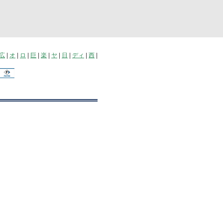
広
|
オ
|
ロ
|
巨
|
楽
|
ヤ
|
日
|
ディ
|
西
|