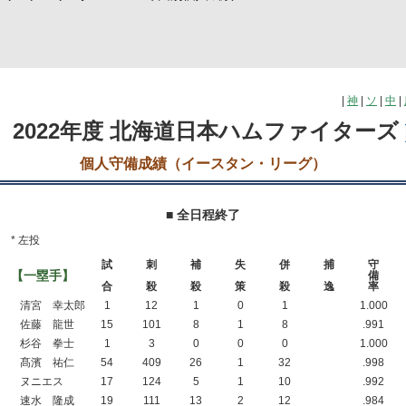
|
神
|
ソ
|
中
|
2022年度 北海道日本ハムファイターズ
個人守備成績（イースタン・リーグ）
■ 全日程終了
* 左投
試
刺
補
失
併
捕
守
【一塁手】
備
合
殺
殺
策
殺
逸
率
清宮 幸太郎
1
12
1
0
1
1.000
佐藤 龍世
15
101
8
1
8
.991
杉谷 拳士
1
3
0
0
0
1.000
髙濱 祐仁
54
409
26
1
32
.998
ヌニエス
17
124
5
1
10
.992
速水 隆成
19
111
13
2
12
.984