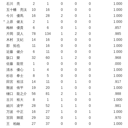
石川 亮
2
1
0
0
0
1.000
五十幡 亮汰
10
16
0
0
0
1.000
今川 優馬
16
28
2
0
1
1.000
*
上原 健太
2
1
0
0
0
1.000
梅林 優貴
6
6
0
1
0
.857
片岡 奨人
78
134
1
2
0
.985
木村 文紀
14
16
0
0
0
1.000
郡 拓也
11
16
0
0
0
1.000
近藤 健介
6
11
0
0
0
1.000
阪口 樂
32
60
1
2
0
.968
佐藤 龍世
1
0
0
0
0
.000
清水 優心
1
4
0
0
0
1.000
杉谷 拳士
8
5
0
0
0
1.000
田宮 裕涼
14
11
0
1
0
.917
難波 侑平
19
20
1
0
0
1.000
樋口 龍之介
56
81
2
1
1
.988
古川 裕大
8
1
1
0
0
1.000
細川 凌平
28
52
1
1
0
.981
万波 中正
16
27
1
0
1
1.000
宮田 輝星
29
32
0
1
0
.970
王 柏融
27
37
0
0
0
1.000