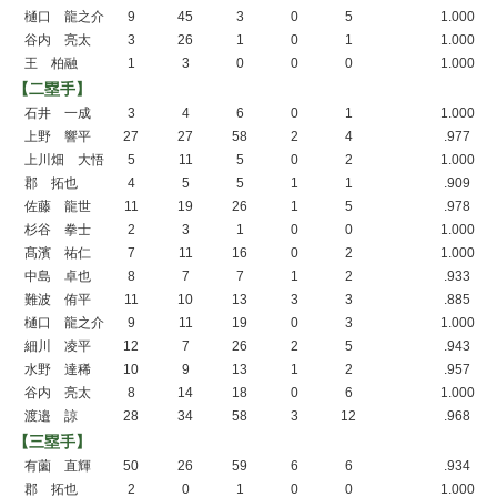
樋口 龍之介
9
45
3
0
5
1.000
谷内 亮太
3
26
1
0
1
1.000
王 柏融
1
3
0
0
0
1.000
【二塁手】
石井 一成
3
4
6
0
1
1.000
上野 響平
27
27
58
2
4
.977
上川畑 大悟
5
11
5
0
2
1.000
郡 拓也
4
5
5
1
1
.909
佐藤 龍世
11
19
26
1
5
.978
杉谷 拳士
2
3
1
0
0
1.000
髙濱 祐仁
7
11
16
0
2
1.000
中島 卓也
8
7
7
1
2
.933
難波 侑平
11
10
13
3
3
.885
樋口 龍之介
9
11
19
0
3
1.000
細川 凌平
12
7
26
2
5
.943
水野 達稀
10
9
13
1
2
.957
谷内 亮太
8
14
18
0
6
1.000
渡邉 諒
28
34
58
3
12
.968
【三塁手】
有薗 直輝
50
26
59
6
6
.934
郡 拓也
2
0
1
0
0
1.000