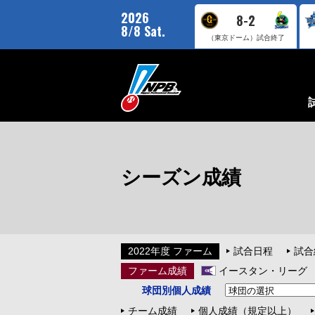
2026
8-2
8/8 Sat.
（東京ドーム）
試合終了
シーズン成績
2022年度 ファーム
試合日程
試合
ファーム成績
イースタン・リーグ
球団別個人成績
チーム成績
個人成績（規定以上）