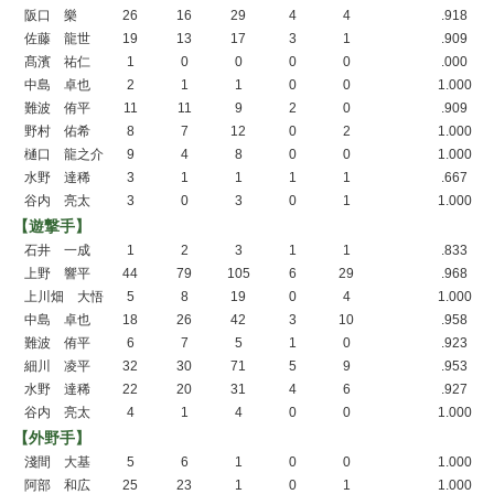
阪口 樂
26
16
29
4
4
.918
佐藤 龍世
19
13
17
3
1
.909
髙濱 祐仁
1
0
0
0
0
.000
中島 卓也
2
1
1
0
0
1.000
難波 侑平
11
11
9
2
0
.909
野村 佑希
8
7
12
0
2
1.000
樋口 龍之介
9
4
8
0
0
1.000
水野 達稀
3
1
1
1
1
.667
谷内 亮太
3
0
3
0
1
1.000
【遊撃手】
石井 一成
1
2
3
1
1
.833
上野 響平
44
79
105
6
29
.968
上川畑 大悟
5
8
19
0
4
1.000
中島 卓也
18
26
42
3
10
.958
難波 侑平
6
7
5
1
0
.923
細川 凌平
32
30
71
5
9
.953
水野 達稀
22
20
31
4
6
.927
谷内 亮太
4
1
4
0
0
1.000
【外野手】
淺間 大基
5
6
1
0
0
1.000
阿部 和広
25
23
1
0
1
1.000