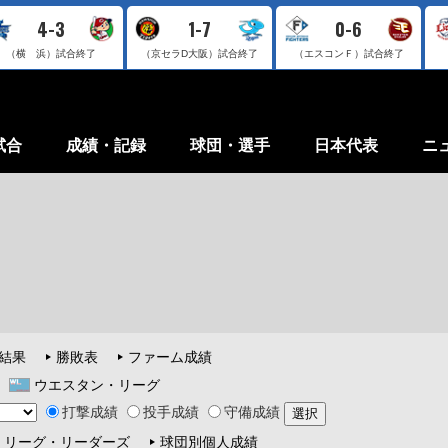
4-3
1-7
0-6
（横 浜）
試合終了
（京セラD大阪）
試合終了
（エスコンＦ）
試合終了
試合
成績・記録
球団・選手
日本代表
ニ
結果
勝敗表
ファーム成績
ウエスタン・リーグ
打撃成績
投手成績
守備成績
リーグ・リーダーズ
球団別個人成績