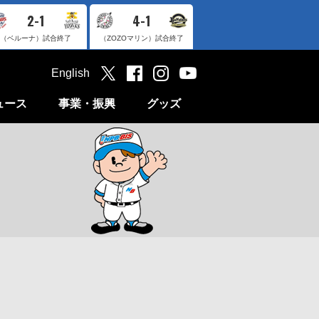
2-1
4-1
（ベルーナ）
試合終了
（ZOZOマリン）
試合終了
English
ュース
事業・振興
グッズ