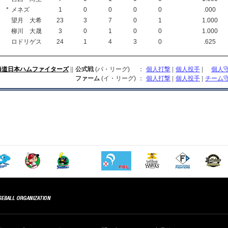
*
メネズ
1
0
0
0
0
.000
望月 大希
23
3
7
0
1
1.000
柳川 大晟
3
0
1
0
0
1.000
ロドリゲス
24
1
4
3
0
.625
海道日本ハムファイターズ
||
公式戦
(パ・リーグ)
：
個人打撃
|
個人投手
|
個人
ファーム
(イ・リーグ)
：
個人打撃
|
個人投手
|
チーム