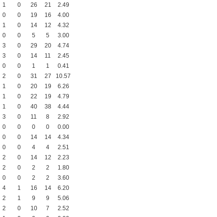
1
0
26
21
2.49
0
0
19
16
4.00
1
0
14
12
4.32
0
0
5
5
3.00
3
0
29
20
4.74
3
0
14
11
2.45
0
0
1
1
0.41
2
0
31
27
10.57
1
0
20
19
6.26
1
0
22
19
4.79
1
0
40
38
4.44
3
0
11
8
2.92
0
0
0
0
0.00
0
0
14
14
4.34
0
0
4
4
2.51
2
0
14
12
2.23
2
0
2
2
1.80
0
0
2
2
3.60
4
1
16
14
6.20
2
1
9
9
5.06
2
0
10
7
2.52