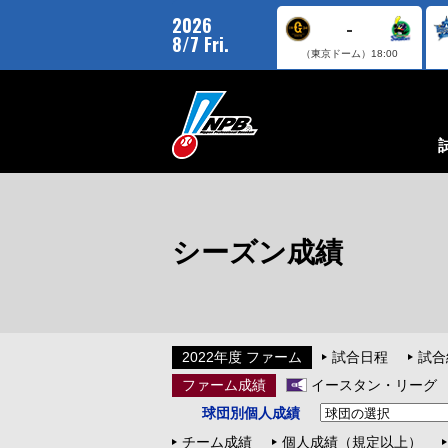
2026
-
8/7 Fri.
（東京ドーム）
18:00
シーズン成績
2022年度 ファーム
試合日程
試合
ファーム成績
イースタン・リーグ
球団別個人成績
チーム成績
個人成績（規定以上）