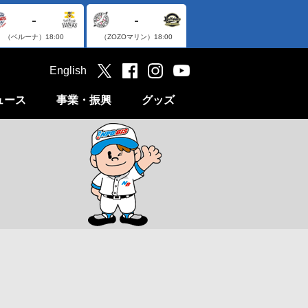
-
-
（ベルーナ）
18:00
（ZOZOマリン）
18:00
English
ュース
事業・振興
グッズ