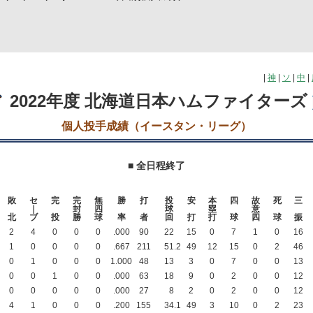
|
神
|
ソ
|
中
|
2022年度 北海道日本ハムファイターズ
個人投手成績（イースタン・リーグ）
■ 全日程終了
敗
セ
完
完
無
勝
打
投
安
本
四
故
死
三
｜
封
四
球
塁
意
北
ブ
投
勝
球
率
者
回
打
打
球
四
球
振
2
4
0
0
0
.000
90
22
15
0
7
1
0
16
1
0
0
0
0
.667
211
51
.2
49
12
15
0
2
46
0
1
0
0
0
1.000
48
13
3
0
7
0
0
13
0
0
1
0
0
.000
63
18
9
0
2
0
0
12
0
0
0
0
0
.000
27
8
2
0
2
0
0
12
4
1
0
0
0
.200
155
34
.1
49
3
10
0
2
23