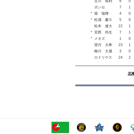
古川 侑利
8
0
ポンセ
7
1
*
堀 瑞輝
4
0
*
松浦 慶斗
5
0
松本 遼大
22
1
*
宮西 尚生
7
1
*
メネズ
1
0
望月 大希
23
1
柳川 大晟
3
0
ロドリゲス
24
2
北