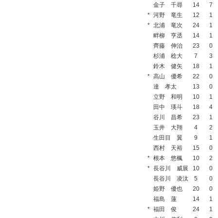
金子 千尋
14
7
*
河野 竜生
12
1
*
北浦 竜次
24
1
畔柳 亨丞
14
1
齊藤 伸治
23
0
杉浦 稔大
7
3
鈴木 健矢
18
1
*
高山 優希
22
0
達 孝太
13
0
立野 和明
10
1
田中 瑛斗
18
4
谷川 昌希
23
1
玉井 大翔
4
2
生田目 翼
9
1
西村 天裕
15
0
*
根本 悠楓
10
2
*
長谷川 威展
10
0
長谷川 凌汰
5
0
姫野 優也
20
0
福島 蓮
14
1
*
福田 俊
24
1