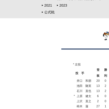
2021
2023
公式戦
* 左投
登
勝
投 手
板
利
井口 和朋
20
0
池田 隆英
13
2
石川 直也
13
2
*
上原 健太
6
0
上沢 直之
2
0
柿木 蓮
27
1