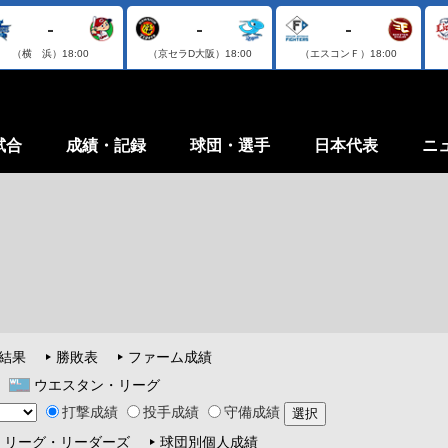
-
-
-
（横 浜）
18:00
（京セラD大阪）
18:00
（エスコンＦ）
18:00
試合
成績・記録
球団・選手
日本代表
ニ
結果
勝敗表
ファーム成績
ウエスタン・リーグ
打撃成績
投手成績
守備成績
リーグ・リーダーズ
球団別個人成績