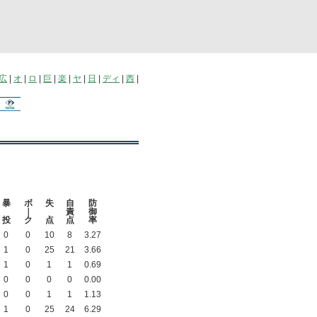
広
|
オ
|
ロ
|
巨
|
楽
|
ヤ
|
日
|
ディ
|
西
|
暴
ボ
失
自
防
｜
責
御
投
ク
点
点
率
0
0
10
8
3.27
1
0
25
21
3.66
1
0
1
1
0.69
0
0
0
0
0.00
0
0
1
1
1.13
1
0
25
24
6.29