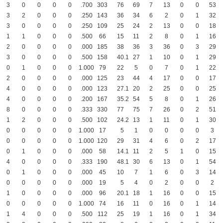
3
0
0
0
0
.700
303
76
69
7
13
0
0
53
3
2
0
0
0
.250
143
36
34
6
2
0
1
32
3
0
0
0
0
.250
109
25
24
2
13
0
0
18
1
1
0
0
0
.500
66
15
11
2
8
0
1
16
2
0
0
0
0
.000
185
38
36
3
36
0
3
29
3
0
0
0
0
.500
158
40
.1
27
1
10
0
1
29
0
1
0
0
0
1.000
79
22
5
0
7
0
1
22
2
0
0
0
0
.000
125
23
44
4
17
0
0
17
4
0
0
0
0
.000
123
27
.1
20
2
25
0
0
25
4
0
0
0
0
.200
167
35
.2
54
5
8
0
1
26
8
0
0
0
0
.333
330
77
75
7
26
0
2
51
1
2
0
0
0
.500
102
24
.2
13
1
11
0
1
30
0
0
0
0
0
1.000
17
5
1
0
0
0
0
3
0
0
0
0
0
1.000
120
29
31
4
6
0
2
17
0
1
0
0
0
.000
58
14
.1
11
2
5
1
0
15
4
0
0
0
0
.333
190
48
.1
30
6
13
0
1
54
0
1
0
0
0
.000
45
10
7
1
6
0
3
14
0
0
0
0
0
.000
19
5
4
0
2
0
0
2
1
0
0
0
0
.000
96
20
.1
18
1
16
0
0
15
0
0
0
0
0
1.000
74
16
11
0
16
0
1
14
1
4
0
0
0
.500
112
25
19
1
16
0
1
34