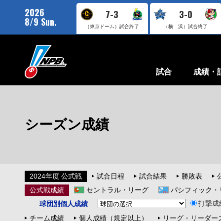
2026
7-3
3-0
8/9 Sun.
（東京ドーム）
試合終了
（横 浜）
試合終了
試合
成績・
シーズン成績
2024年度 公式戦
試合日程
試合結果
勝敗表
公式戦成績
セントラル・リーグ
パシフィック・
打撃成
球団別個人成績
チーム成績
個人成績（規定以上）
リーグ・リーダー