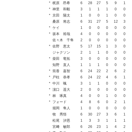
*
梶原 昂希
6
28
27
5
9
1
*
神里 和毅
3
1
1
1
0
0
*
京田 陽太
1
0
0
1
0
0
桑原 将志
6
31
27
5
12
3
*
ケイ
1
0
0
0
0
0
*
坂本 裕哉
4
0
0
0
0
0
佐々木 千隼
2
0
0
0
0
0
*
佐野 恵太
5
17
15
1
3
0
ジャクソン
2
1
1
0
0
0
*
柴田 竜拓
3
0
0
0
0
0
知野 直人
1
1
1
0
0
0
*
筒香 嘉智
6
24
22
2
6
2
*
戸柱 恭孝
6
24
22
4
6
1
*
中川 颯
3
1
1
0
0
0
*
濵口 遥大
2
0
0
0
0
0
*
林 琢真
4
0
0
1
0
0
*
フォード
4
8
6
0
2
1
堀岡 隼人
1
0
0
0
0
0
牧 秀悟
6
30
27
3
6
1
松尾 汐恩
1
3
3
1
1
1
宮﨑 敏郎
6
26
23
1
4
2