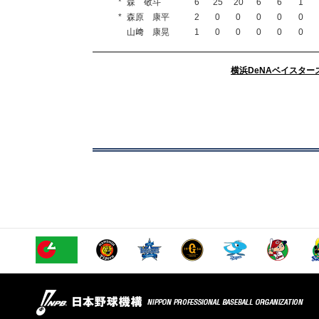
*
森 敬斗
6
25
20
6
6
1
*
森原 康平
2
0
0
0
0
0
山﨑 康晃
1
0
0
0
0
0
横浜DeNAベイスター