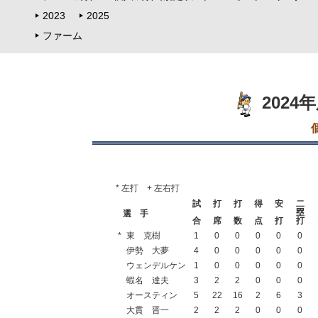
2023
2025
ファーム
2024
* 左打 + 左右打
試
打
打
得
安
二
塁
選 手
合
席
数
点
打
打
*
東 克樹
1
0
0
0
0
0
伊勢 大夢
4
0
0
0
0
0
ウェンデルケン
1
0
0
0
0
0
蝦名 達夫
3
2
2
0
0
0
オースティン
5
22
16
2
6
3
大貫 晋一
2
2
2
0
0
0