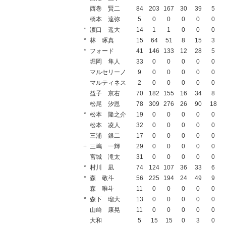
西巻 賢二
84
203
167
30
39
5
橋本 達弥
5
0
0
0
0
0
*
濵口 遥大
14
1
1
0
0
0
*
林 琢真
15
64
51
8
15
3
*
フォード
41
146
133
12
28
5
堀岡 隼人
33
0
0
0
0
0
マルセリーノ
9
0
0
0
0
0
マルティネス
2
0
0
0
0
0
益子 京右
70
182
155
16
34
8
松尾 汐恩
78
309
276
26
90
18
*
松本 隆之介
19
0
0
0
0
0
松本 凌人
32
0
0
0
0
0
三浦 銀二
17
0
0
0
0
0
+
三嶋 一輝
29
0
0
0
0
0
宮城 滝太
31
0
0
0
0
0
*
村川 凪
74
124
107
36
33
6
*
森 敬斗
56
225
194
24
49
9
森 唯斗
11
0
0
0
0
0
*
森下 瑠大
13
0
0
0
0
0
山﨑 康晃
11
0
0
0
0
0
大和
5
15
15
0
3
0