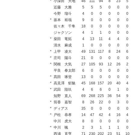
*
小深田 大地
46
111
94
8
23
5
近藤 大雅
5
5
5
0
0
0
今野 瑠斗
4
0
0
0
0
0
*
坂本 裕哉
9
0
0
0
0
0
佐々木 千隼
18
0
0
0
0
0
ジャクソン
4
1
1
0
0
0
*
柴田 竜拓
4
13
11
4
4
0
清水 麻成
1
0
0
0
0
0
*
上甲 凌大
49
131
117
8
24
6
*
庄司 陽斗
21
0
0
0
0
0
*
関根 大気
27
105
93
12
26
2
平良 拳太郎
6
0
0
0
0
0
*
髙田 琢登
13
0
0
0
0
0
*
高見澤 郁魅
45
168
157
20
40
4
*
武田 陸玖
4
6
6
0
1
0
知野 直人
69
268
225
36
54
9
*
筒香 嘉智
8
26
22
0
3
0
*
ディアス
35
0
0
0
0
0
*
戸柱 恭孝
14
47
42
4
16
4
中川 虎大
8
0
0
0
0
0
*
中川 颯
2
3
1
1
1
0
西浦 直亨
71
230
202
23
51
10