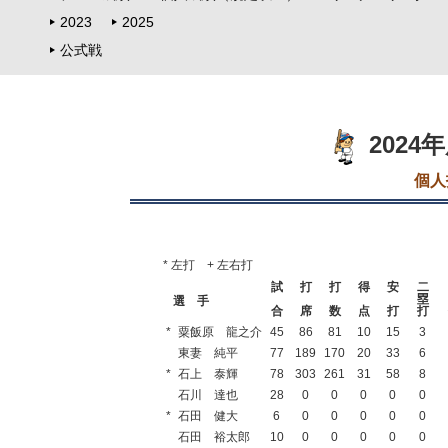
2023
2025
公式戦
2024
個人
* 左打 + 左右打
試
打
打
得
安
二
塁
選 手
合
席
数
点
打
打
*
粟飯原 龍之介
45
86
81
10
15
3
東妻 純平
77
189
170
20
33
6
*
石上 泰輝
78
303
261
31
58
8
石川 達也
28
0
0
0
0
0
*
石田 健大
6
0
0
0
0
0
石田 裕太郎
10
0
0
0
0
0