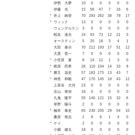
伊勢 大夢
10
0
0
0
0
0
伊藤 光
15
56
47
7
16
6
*
井上 絢登
70
293
262
38
79
17
*
ウィック
13
0
0
0
0
0
ウェンデルケン
3
0
0
0
0
0
蝦名 達夫
24
93
73
12
21
3
オースティン
5
20
18
3
4
1
大田 泰示
70
212
193
17
51
12
大貫 晋一
7
0
0
0
0
0
*
小笠原 蒼
8
14
12
1
3
0
*
梶原 昂希
26
110
104
14
33
9
*
勝又 温史
57
183
175
13
43
7
*
神里 和毅
47
170
145
18
43
12
上茶谷 大河
23
0
0
0
0
0
京山 将弥
18
0
0
0
0
0
九鬼 隆平
55
140
121
15
32
6
草野 陽斗
2
0
0
0
0
0
*
楠本 泰史
65
230
205
29
54
10
桑原 将志
2
6
6
1
4
0
*
ケイ
2
0
0
0
0
0
小園 健太
18
0
0
0
0
0