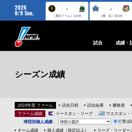
2026
-
-
8/9 Sun.
（東京ドーム）
14:00
（横 浜）
18:00
試合
成績・
シーズン成績
2024年度 ファーム
試合日程
試合結果
勝敗表
ファーム成績
イースタン・リーグ
ウエスタン・
打撃成
球団別個人成績
チーム成績
個人成績（規定以上）
リーグ・リーダー