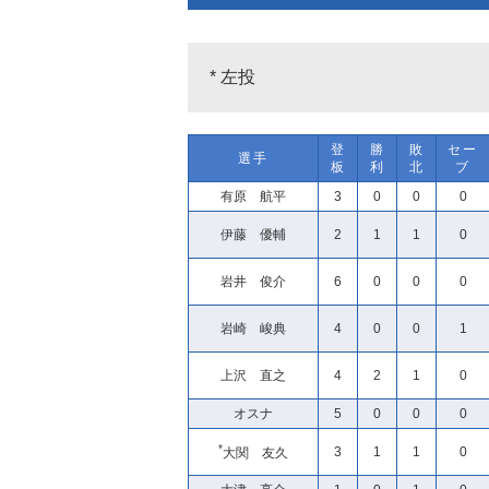
* 左投
登
勝
敗
セー
選手
板
利
北
ブ
有原 航平
3
0
0
0
伊藤 優輔
2
1
1
0
岩井 俊介
6
0
0
0
岩崎 峻典
4
0
0
1
上沢 直之
4
2
1
0
オスナ
5
0
0
0
*
3
1
1
0
大関 友久