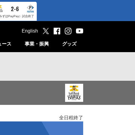
2-6
みずほPayPay）
試合終了
English
ュース
事業・振興
グッズ
全日程終了