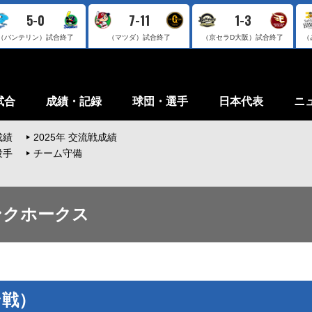
5-0
7-11
1-3
（バンテリン）
試合終了
（マツダ）
試合終了
（京セラD大阪）
試合終了
（
試合
成績・記録
球団・選手
日本代表
ニ
成績
2025年 交流戦成績
投手
チーム守備
バンクホークス
ン戦）