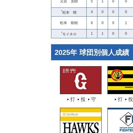
又吉 克樹
5
1
0
0
*
4
0
0
0
松本 晴
松本 裕樹
6
0
0
1
*
1
1
0
0
モイネロ
2025年 球団別個人成績
打
投
守
打
投