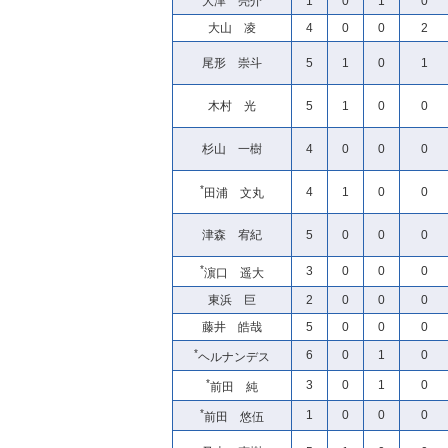
大津 亮介
1
0
1
0
大山 凌
4
0
0
2
尾形 崇斗
5
1
0
1
木村 光
5
1
0
0
杉山 一樹
4
0
0
0
*
4
1
0
0
田浦 文丸
津森 宥紀
5
0
0
0
*
3
0
0
0
濵口 遥大
東浜 巨
2
0
0
0
藤井 皓哉
5
0
0
0
*
6
0
1
0
ヘルナンデス
*
3
0
1
0
前田 純
*
1
0
0
0
前田 悠伍