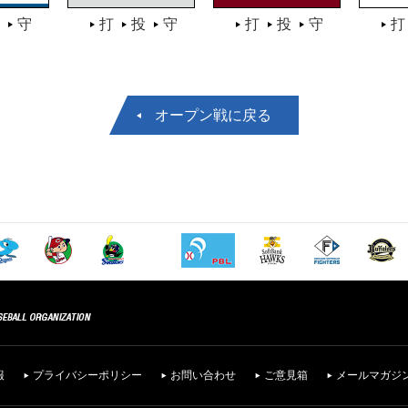
守
打
投
守
打
投
守
打
オープン戦に戻る
報
プライバシーポリシー
お問い合わせ
ご意見箱
メールマガジ