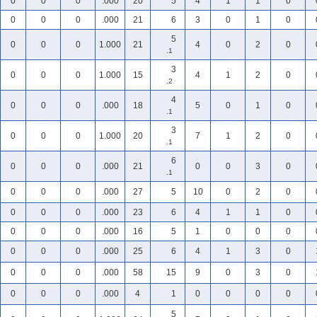
0
0
0
.000
20
5
4
1
1
0
0
0
0
.000
21
6
3
0
1
0
5
0
0
0
1.000
21
4
0
2
0
.1
3
0
0
0
1.000
15
4
1
2
0
.2
4
0
0
0
.000
18
5
0
1
0
.1
3
0
0
0
1.000
20
7
1
2
0
.1
6
0
0
0
.000
21
0
0
3
0
.1
0
0
0
.000
27
5
10
0
2
0
0
0
0
.000
23
6
4
1
1
0
0
0
0
.000
16
5
1
0
0
0
0
0
0
.000
25
6
4
1
3
0
0
0
0
.000
58
15
9
0
3
0
0
0
0
.000
4
1
0
0
0
0
5