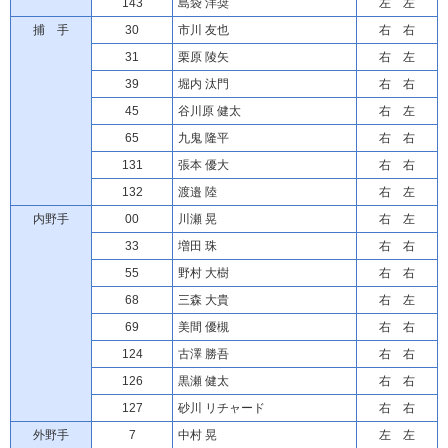
143
島袋 洋奨
左 左
捕 手
30
市川 友也
右 右
31
栗原 陵矢
右 左
39
堀内 汰門
右 右
45
谷川原 健太
右 左
65
九鬼 隆平
右 右
131
張本 優大
右 右
132
渡邉 陸
右 左
内野手
00
川瀬 晃
右 左
33
増田 珠
右 右
55
野村 大樹
右 右
68
三森 大貴
右 左
69
美間 優槻
右 右
124
古澤 勝吾
右 右
126
黒瀬 健太
右 右
127
砂川 リチャード
右 右
外野手
7
中村 晃
左 左