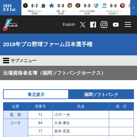
8-2
0-0
0-0
0-6
2026
8/8 Sat.
（東京ドーム）
（横 浜）
（京セラD大阪）
（エスコンＦ）
（
8回裏
1回表
1回表
試合終了
English
2019年プロ野球ファーム日本選手権
サブメニュー
出場資格者名簿（福岡ソフトバンクホークス）
東北楽天
福岡ソフトバンク
位置
背番号
氏名
投 打
監 督
71
小川 一夫
コーチ
84
久保 康生
77
新井 宏昌