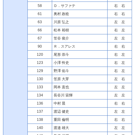
58
Ｄ．サファテ
右 右
61
奥村 政稔
右 右
63
川原 弘之
左 左
66
松本 裕樹
右 左
67
笠谷 俊介
左 左
90
Ｒ．スアレス
右 右
120
尾形 崇斗
右 左
123
小澤 怜史
右 左
129
野澤 佑斗
右 左
130
笠原 大芽
左 右
133
岡本 直也
左 左
134
長谷川 宙輝
左 左
136
中村 晨
右 右
137
渡辺 健史
左 左
138
重田 倫明
右 右
140
渡邉 雄大
左 左