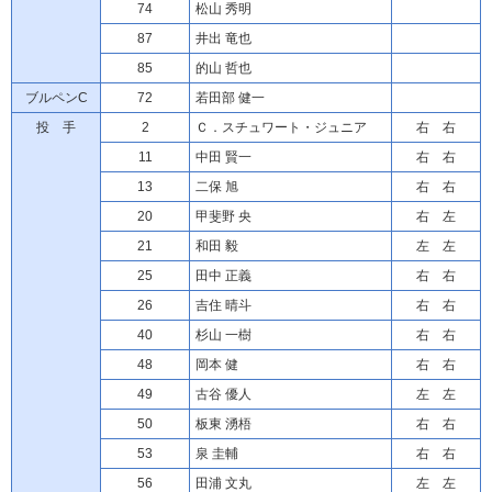
74
松山 秀明
87
井出 竜也
85
的山 哲也
ブルペンC
72
若田部 健一
投 手
2
Ｃ．スチュワート・ジュニア
右 右
11
中田 賢一
右 右
13
二保 旭
右 右
20
甲斐野 央
右 左
21
和田 毅
左 左
25
田中 正義
右 右
26
吉住 晴斗
右 右
40
杉山 一樹
右 右
48
岡本 健
右 右
49
古谷 優人
左 左
50
板東 湧梧
右 右
53
泉 圭輔
右 右
56
田浦 文丸
左 左