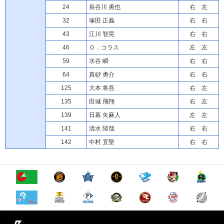
24
長谷川 勇也
右 左
32
塚田 正義
右 右
43
江川 智晃
右 右
46
Ｏ．コラス
左 左
59
水谷 瞬
右 右
64
真砂 勇介
右 右
125
大本 将吾
右 左
135
田城 飛翔
右 左
139
日暮 矢麻人
左 左
141
清水 陸哉
右 右
142
中村 宜聖
右 右