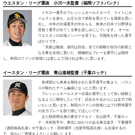
ウエスタン・リーグ選抜 小川一夫監督（福岡ソフトバンク）
イチロー選手がフレッシュオールスターで、ライトにホ
ームランを放ち、お立ち台で表彰を受けている場面を思い
出し、今年の出場選手の中からも、将来の日本プロ野球を
背負う選手が出てくる事を楽しみにしています。 オール
ウエスタンの出場メンバーを見ても、可能性を持った選手
ばかりです。
「失敗は勉強、成功は自信」全ての経験が自分の財産と
なる事を念頭に置いた、積極的なプレーを選手には期待
し、秋田のファンの皆様には楽しんで頂ければ幸いに思います。
イースタン・リーグ選抜 青山道雄監督（千葉ロッテ）
各球団から将来を期待された若手選手が集まり、バラン
スの取れたチーム編成になったと思います。
フレッシュオールスター出場が選手にとって良い経験と
なるように期待したいです。試合をやるからには全力で戦
いたいと思います。秋田のファンの皆様にはプロ野球選手
の全力プレーを肌で感じてほしいです。
また秋田県出身の東京ヤクルト・石山投手、千葉ロッ
テ・木村投手や、東北にゆかりのある東北楽天・下妻捕手
（酒田南高出身）や千葉ロッテ・田村捕手（光星学院高出身）も出場するの
で、温かいご声援をよろしくお願いします。