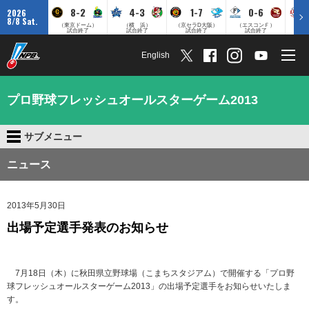
8-2
4-3
1-7
0-6
2026
8/8 Sat.
（東京ドーム）
（横 浜）
（京セラD大阪）
（エスコンＦ）
（
試合終了
試合終了
試合終了
試合終了
English
プロ野球フレッシュオールスターゲーム2013
サブメニュー
ニュース
2013年5月30日
出場予定選手発表のお知らせ
7月18日（木）に秋田県立野球場（こまちスタジアム）で開催する「プロ野
球フレッシュオールスターゲーム2013」の出場予定選手をお知らせいたしま
す。