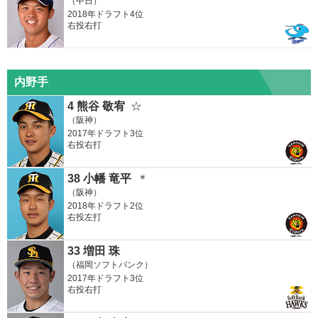
（中日）
2018年ドラフト4位
右投右打
内野手
4 熊谷 敬宥
☆
（阪神）
2017年ドラフト3位
右投右打
38 小幡 竜平
＊
（阪神）
2018年ドラフト2位
右投左打
33 増田 珠
（福岡ソフトバンク）
2017年ドラフト3位
右投右打