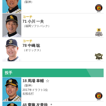
（阪神）
コーチ
71 小川 一夫
（福岡ソフトバンク）
コーチ
78 中嶋 聡
（オリックス）
投手
18 馬場 皐輔
☆
（阪神）
2017年ドラフト1位
右投右打
48 齋藤 友貴哉
＊