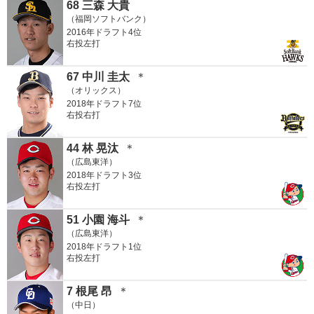
68 三森 大貴
（福岡ソフトバンク）
2016年ドラフト4位
右投左打
67 中川 圭太
＊
（オリックス）
2018年ドラフト7位
右投右打
44 林 晃汰
＊
（広島東洋）
2018年ドラフト3位
右投左打
51 小園 海斗
＊
（広島東洋）
2018年ドラフト1位
右投左打
7 根尾 昂
＊
（中日）