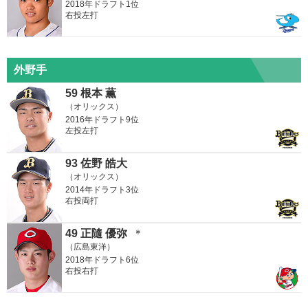
2018年ドラフト1位
右投左打
外野手
59 根本 薫
（オリックス）
2016年ドラフト9位
左投左打
93 佐野 皓大
（オリックス）
2014年ドラフト3位
右投両打
49 正隨 優弥
＊
（広島東洋）
2018年ドラフト6位
右投右打