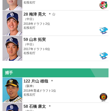
右投右打
28 梅津 晃大
＊☆
（中日）
2018年ドラフト2位
右投右打
59 山本 拓実
（中日）
2017年ドラフト6位
右投右打
捕手
122 片山 雄哉
＊
（阪神）
2018年育成ドラフト1位
右投左打
58 石橋 康太
＊