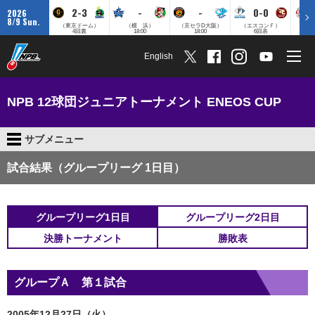
2-3
-
-
0-0
2026
8/9 Sun.
（東京ドーム）
（横 浜）
（京セラD大阪）
（エスコンＦ）
（
4回裏
18:00
18:00
6回表
English
NPB 12球団ジュニアトーナメント ENEOS CUP
サブメニュー
試合結果（グループリーグ 1日目）
グループリーグ1日目
グループリーグ2日目
決勝トーナメント
勝敗表
グループＡ 第１試合
2005年12月27日（火）