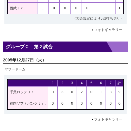
西武Ｊｒ.
1
0
0
0
0
1
（大会規定により5回打ち切り）
フォトギャラリー
グループＣ 第２試合
2005年12月27日（火）
ヤフードーム
1
2
3
4
5
6
7
計
千葉ロッテＪｒ.
0
3
0
2
0
1
3
9
福岡ソフトバンクＪｒ.
0
0
0
0
0
0
0
0
フォトギャラリー