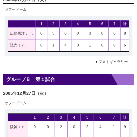
ヤフードーム
1
2
3
4
5
6
7
計
広島東洋Ｊｒ.
0
5
0
0
3
0
0
8
読売Ｊｒ.
0
1
4
0
1
0
0
6
フォトギャラリー
グループＢ 第１試合
2005年12月27日（火）
ヤフードーム
1
2
3
4
5
6
7
計
阪神Ｊｒ.
0
0
2
0
2
4
1
9