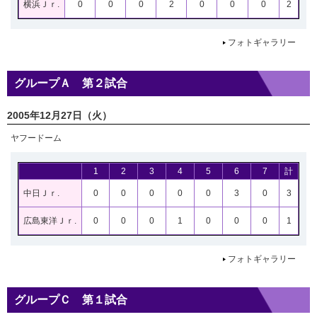
横浜Ｊｒ.
0
0
0
2
0
0
0
2
フォトギャラリー
グループＡ 第２試合
2005年12月27日（火）
ヤフードーム
1
2
3
4
5
6
7
計
中日Ｊｒ.
0
0
0
0
0
3
0
3
広島東洋Ｊｒ.
0
0
0
1
0
0
0
1
フォトギャラリー
グループＣ 第１試合