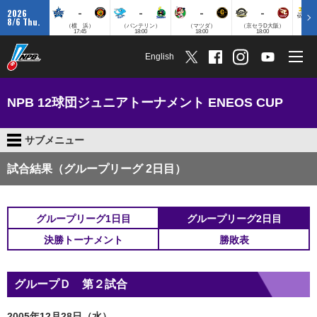
-
-
-
-
2026
8/6 Thu.
（横 浜）
（バンテリン）
（マツダ）
（京セラD大阪）
（みずほ
17:45
18:00
18:00
18:00
English
NPB 12球団ジュニアトーナメント ENEOS CUP
サブメニュー
試合結果（グループリーグ 2日目）
グループリーグ1日目
グループリーグ2日目
決勝トーナメント
勝敗表
グループＤ 第２試合
2005年12月28日（水）