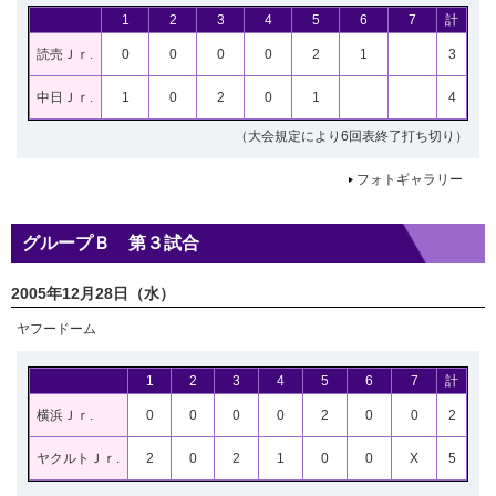
1
2
3
4
5
6
7
計
読売Ｊｒ.
0
0
0
0
2
1
3
中日Ｊｒ.
1
0
2
0
1
4
（大会規定により6回表終了打ち切り）
フォトギャラリー
グループＢ 第３試合
2005年12月28日（水）
ヤフードーム
1
2
3
4
5
6
7
計
横浜Ｊｒ.
0
0
0
0
2
0
0
2
ヤクルトＪｒ.
2
0
2
1
0
0
X
5