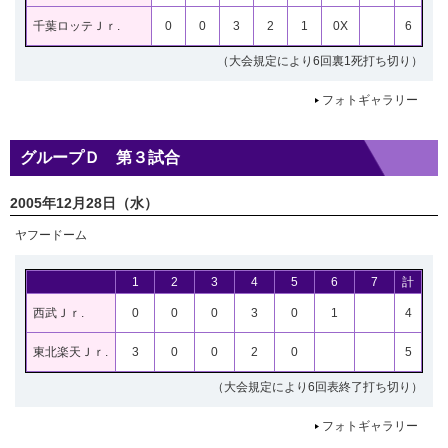
千葉ロッテＪｒ.
0
0
3
2
1
0X
6
（大会規定により6回裏1死打ち切り）
フォトギャラリー
グループＤ 第３試合
2005年12月28日（水）
ヤフードーム
1
2
3
4
5
6
7
計
西武Ｊｒ.
0
0
0
3
0
1
4
東北楽天Ｊｒ.
3
0
0
2
0
5
（大会規定により6回表終了打ち切り）
フォトギャラリー