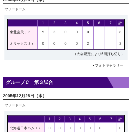
ヤフードーム
1
2
3
4
5
6
7
計
東北楽天Ｊｒ.
5
3
0
0
0
8
オリックスＪｒ.
0
0
0
0
2
2
（大会規定により5回打ち切り）
フォトギャラリー
グループＣ 第３試合
2005年12月28日（水）
ヤフードーム
1
2
3
4
5
6
7
計
北海道日本ハムＪｒ.
0
0
0
0
0
0
0