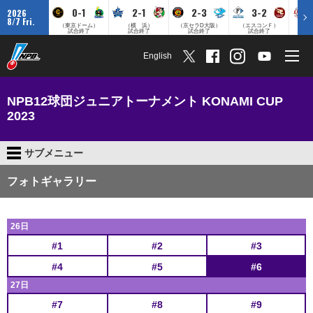
0-1
2-1
2-3
3-2
2026
8/7 Fri.
（東京ドーム）
（横 浜）
（京セラD大阪）
（エスコンＦ）
（
試合終了
試合終了
試合終了
試合終了
English
NPB12球団ジュニアトーナメント KONAMI CUP
2023
サブメニュー
フォトギャラリー
26日
#1
#2
#3
#4
#5
#6
27日
#7
#8
#9