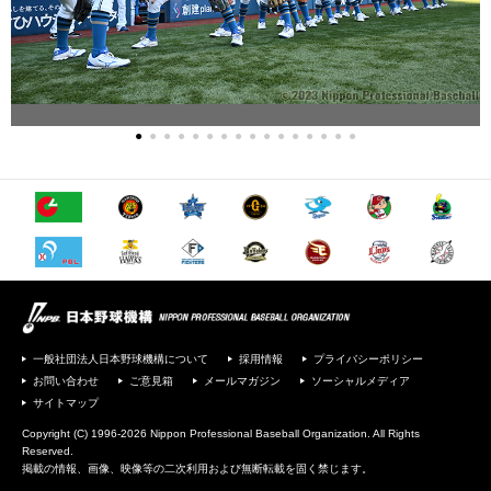
●
●
●
●
●
●
●
●
●
●
●
●
●
●
●
●
一般社団法人日本野球機構について
採用情報
プライバシーポリシー
お問い合わせ
ご意見箱
メールマガジン
ソーシャルメディア
サイトマップ
Copyright (C) 1996-2026 Nippon Professional Baseball Organization. All Rights
Reserved.
掲載の情報、画像、映像等の二次利用および無断転載を固く禁じます。