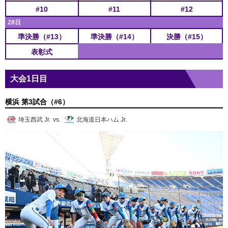
#10
#11
#12
28日
準決勝（#13）
準決勝（#14）
決勝（#15）
表彰式
大会1日目
横浜 第3試合（#6）
埼玉西武 Jr.
vs.
北海道日本ハム Jr.