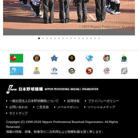
●
●
●
●
●
●
●
●
●
●
●
●
●
●
●
●
一般社団法人日本野球機構について
採用情報
プライバシーポリシー
お問い合わせ
ご意見箱
メールマガジン
ソーシャルメディア
サイトマップ
Copyright (C) 1996-2026 Nippon Professional Baseball Organization. All Rights
Reserved.
掲載の情報、画像、映像等の二次利用および無断転載を固く禁じます。