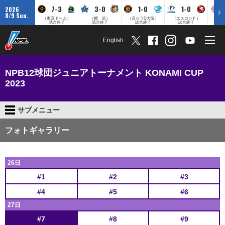
7-3
3-0
1-0
1-0
2026
8/9 Sun.
（東京ドーム）
（横 浜）
（京セラD大阪）
（エスコンＦ）
（
試合終了
試合終了
試合終了
試合終了
English
NPB12球団ジュニアトーナメント KONAMI CUP
2023
サブメニュー
フォトギャラリー
26日
#1
#2
#3
#4
#5
#6
27日
#7
#8
#9