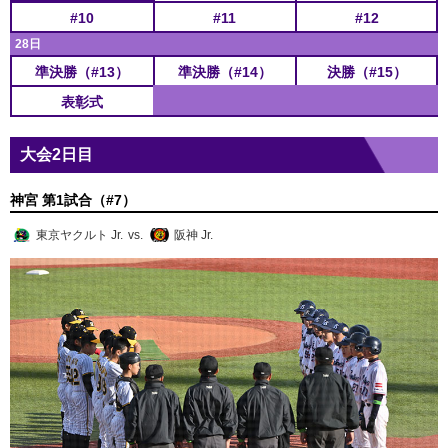
#10
#11
#12
28日
準決勝（#13）
準決勝（#14）
決勝（#15）
表彰式
大会2日目
神宮 第1試合（#7）
東京ヤクルト Jr.
vs.
阪神 Jr.