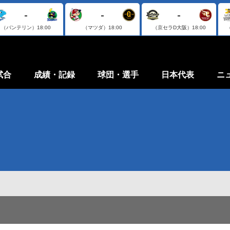
-
-
-
（バンテリン）
18:00
（マツダ）
18:00
（京セラD大阪）
18:00
試合
成績・記録
球団・選手
日本代表
ニ