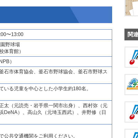
関
0〜13:00
公園野球場
校体育館）
NPB）
釜石市体育協会、釜石市野球協会、釜石市野球ス
ている児童を中心とした小学生約180名。
正太（元読売・岩手県一関市出身）、西村弥（元
浜DeNA）、高山久（元埼玉西武）、井野修（日
で公共交通機関をご利用ください。