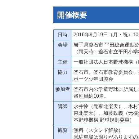
開催概要
日時
2016年9月19日（月・祝）10:0
会場
岩手県釜石市 平田総合運動
（雨天時：釜石市立平田小学
主催
一般社団法人日本野球機構（
協力
釜石市、釜石市教育委員会、
ポーツ少年団協会
参加者
釜石市内の学童野球に所属し
審判員約10名。
講師
永井怜（元東北楽天）、木村
東北楽天）、加藤政義（元横
本野球機構 野球規則委員）
観覧
無料（スタンド解放）
※駐車場は限りがありますの