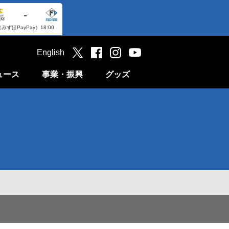
-
（みずほPayPay）
18:00
English
ュース
事業・振興
グッズ