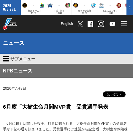
-
-
-
-
2026
8/8 Sat.
（東京ドーム）
（横 浜）
（京セラD大阪）
（エスコンＦ）
（
15:00
18:00
18:00
15:00
English
ニュース
サブメニュー
NPBニュース
2026年7月8日
6月度「大樹生命月間MVP賞」受賞選手発表
6月に最も活躍した投手、打者に贈られる「大樹生命月間MVP賞」の受賞選
手が下記の通り決まりました。受賞選手には連盟から記念盾、大樹生命保険株