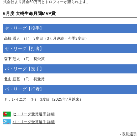
式会社より賞金50万円とトロフィーが贈られます。
6月度 大樹生命月間MVP賞
セ・リーグ【投手】
髙橋 遥人
（T）
3度目（3カ月連続・今季3度目）
セ・リーグ【打者】
森下 翔太
（T）
初受賞
パ・リーグ【投手】
北山 亘基
（F）
初受賞
パ・リーグ【打者】
Ｆ．レイエス
（F）
3度目（2025年7月以来）
セ・リーグ受賞選手 詳細
パ・リーグ受賞選手 詳細
表彰選手