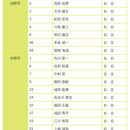
内野手
0
髙田 知季
右 左
2
今宮 健太
右 右
3
松田 宣浩
右 右
4
川島 慶三
右 右
8
明石 健志
右 左
46
本多 雄一
右 左
69
曽根 海成
右 左
外野手
1
内川 聖一
右 右
6
吉村 裕基
右 右
7
中村 晃
左 左
9
柳田 悠岐
右 左
23
城所 龍磨
右 左
24
長谷川 勇也
右 左
32
塚田 正義
右 右
37
福田 秀平
右 左
43
江川 智晃
右 右
51
上林 誠知
右 左