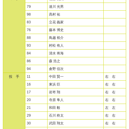
79
達川 光男
98
髙村 祐
83
立花 義家
76
藤本 博史
88
鳥越 裕介
93
村松 有人
84
清水 将海
86
森 浩之
94
倉野 信次
投 手
11
中田 賢一
右 右
16
東浜 巨
右 右
17
岩嵜 翔
右 右
20
寺原 隼人
右 右
21
和田 毅
左 左
29
石川 柊太
右 右
30
武田 翔太
右 右