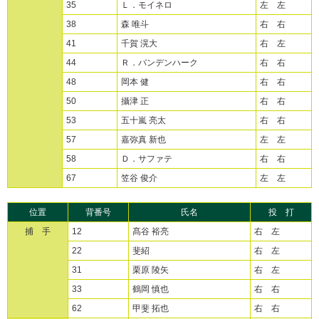
35
Ｌ．モイネロ
左 左
38
森 唯斗
右 右
41
千賀 滉大
右 左
44
Ｒ．バンデンハーク
右 右
48
岡本 健
右 右
50
攝津 正
右 右
53
五十嵐 亮太
右 右
57
嘉弥真 新也
左 左
58
Ｄ．サファテ
右 右
67
笠谷 俊介
左 左
位置
背番号
氏名
投 打
捕 手
12
髙谷 裕亮
右 左
22
斐紹
右 左
31
栗原 陵矢
右 左
33
鶴岡 慎也
右 右
62
甲斐 拓也
右 右