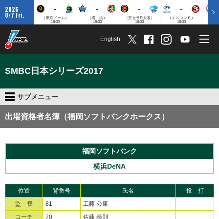
-
-
-
-
2026
8/7 Fri.
（東京ドーム）
（横 浜）
（京セラD大阪）
（エスコンＦ）
（
18:00
18:00
18:00
18:00
English
SMBC日本シリーズ2017
サブメニュー
出場資格者名簿（福岡ソフトバンクホークス）
福岡ソフトバンク
横浜DeNA
位置
背番号
氏名
投 打
監 督
81
工藤 公康
コーチ
70
佐藤 義則