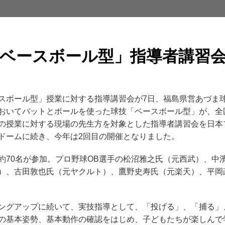
の「ベースボール型」指導者講習
ボール型」授業に対する指導講習会が7日、福島県営あづま球
おいてバットとボールを使った球技「ベースボール型」が、全
の授業に対する現場の先生方を対象とした指導者講習会を日本
ドームに続き、今年は2回目の開催となりました。
70名が参加。プロ野球OB選手の松沼雅之氏（元西武）、中
）、古田敦也氏（元ヤクルト）、鷹野史寿氏（元楽天）、平岡
グアップに続いて、実技指導として、「投げる」、「捕る」
の基本姿勢、基本動作の確認をはじめ、子どもたちが楽しんで