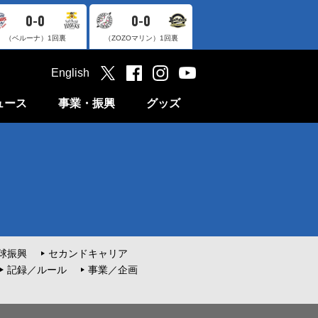
0-0
0-0
（ベルーナ）
1回裏
（ZOZOマリン）
1回裏
English
ュース
事業・振興
グッズ
球振興
セカンドキャリア
記録／ルール
事業／企画