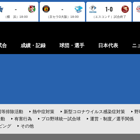
-
-
1-0
（横 浜）
18:00
（京セラD大阪）
18:00
（エスコンＦ）
試合終了
試合
成績・記録
球団・選手
日本代表
ニ
団等排除活動
熱中症対策
新型コロナウイルス感染症対策
野
活動
有害行為
プロ野球統一試合球
運営・制度／選手関係
ピング
その他