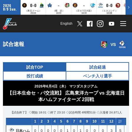
0-0
-
-
0-0
2026
8/9 Sun.
（東京ドーム）
（横 浜）
（京セラD大阪）
（エスコンＦ）
（
2回表
18:00
18:00
1回裏
English
試合速報
VS
試合TOP
試合経過
投打成績
ベンチ入り選手
2026年6月4日（木）
マツダスタジアム
【日本生命セ・パ交流戦】 広島東洋カープ vs 北海道日
本ハムファイターズ 2回戦
【試合終了】 ◇開始 18:01 ◇終了 23:10 ◇試合時間 4時間51分 ◇入場者 24,971人
1
1
1
1
2
2
2
2
3
3
3
3
4
4
4
4
5
5
5
5
6
6
6
6
7
7
7
7
8
8
8
8
9
9
9
9
10
10
10
10
11
11
11
11
12
12
12
12
計
計
計
計
H
H
H
H
日本ハム
日本ハム
日本ハム
日本ハム
0
0
0
0
0
0
0
0
0
0
0
0
0
0
0
0
0
0
0
0
1
1
1
1
0
0
0
0
1
1
1
1
0
0
0
0
0
0
0
0
0
0
0
0
3
3
3
3
5
5
5
5
14
14
14
14