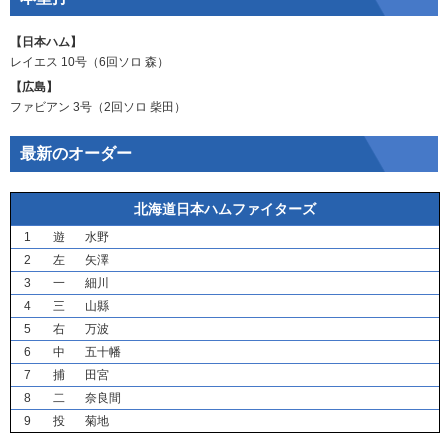
【日本ハム】
レイエス
10号（6回ソロ
森
）
【広島】
ファビアン
3号（2回ソロ
柴田
）
最新のオーダー
北海道日本ハムファイターズ
1
遊
水野
2
左
矢澤
3
一
細川
4
三
山縣
5
右
万波
6
中
五十幡
7
捕
田宮
8
二
奈良間
9
投
菊地