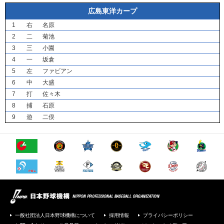
広島東洋カープ
1
右
名原
2
二
菊池
3
三
小園
4
一
坂倉
5
左
ファビアン
6
中
大盛
7
打
佐々木
8
捕
石原
9
遊
二俣
一般社団法人日本野球機構について
採用情報
プライバシーポリシー