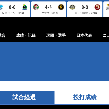
0-0
4-4
0-3
（バンテリン）
5回裏
（マツダ）
5回裏
（京セラD大阪）
7回表
試合
成績・記録
球団・選手
日本代表
ニ
試合経過
投打成績