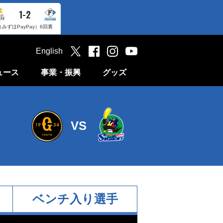
1-2
（みずほPayPay）
6回裏
English
ュース
事業・振興
グッズ
VS
ベンチ入り選手