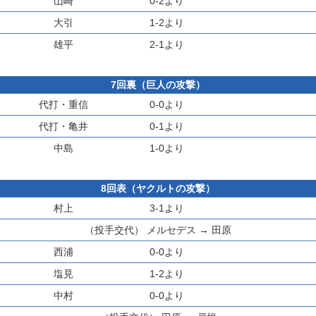
山崎
0-2より
大引
1-2より
雄平
2-1より
7回裏（巨人の攻撃）
代打・
重信
0-0より
代打・
亀井
0-1より
中島
1-0より
8回表（ヤクルトの攻撃）
村上
3-1より
（投手交代）
メルセデス
→
田原
西浦
0-0より
塩見
1-2より
中村
0-0より