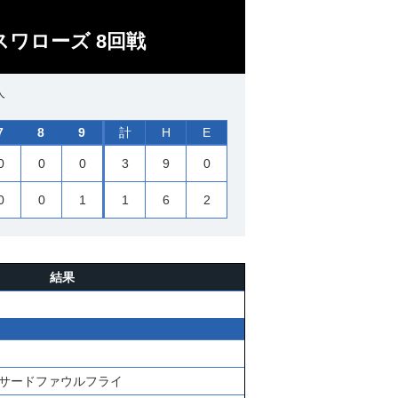
スワローズ 8回戦
人
7
8
9
計
H
E
0
0
0
3
9
0
0
0
1
1
6
2
結果
サードファウルフライ