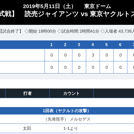
2019年5月11日（土）
東京ドーム
戦】 読売ジャイアンツ vs 東京ヤクルト
【試合終了】 ◇開始 18時00分 ◇試合時間 2時間41分 ◇入場者 43,738
1
2
3
4
5
6
0
0
0
3
0
0
0
0
0
0
0
0
打者
カウント
1回表（ヤクルトの攻撃）
（先発投手）
メルセデス
太田
1-1より