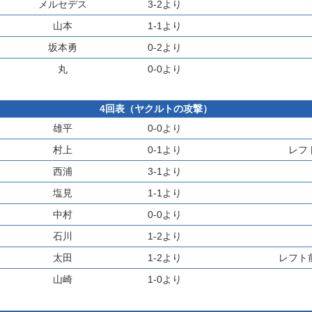
メルセデス
3-2より
山本
1-1より
坂本勇
0-2より
丸
0-0より
4回表（ヤクルトの攻撃）
雄平
0-0より
村上
0-1より
レフ
西浦
3-1より
塩見
1-1より
中村
0-0より
石川
1-2より
太田
1-2より
レフト
山崎
1-0より