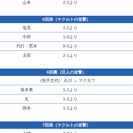
山本
2-2より
6回表（ヤクルトの攻撃）
塩見
1-1より
中村
1-0より
代打・
荒木
0-0より
太田
2-1より
6回裏（巨人の攻撃）
（投手交代）
石川
→
マクガフ
坂本勇
1-1より
丸
1-2より
岡本
1-2より
7回表（ヤクルトの攻撃）