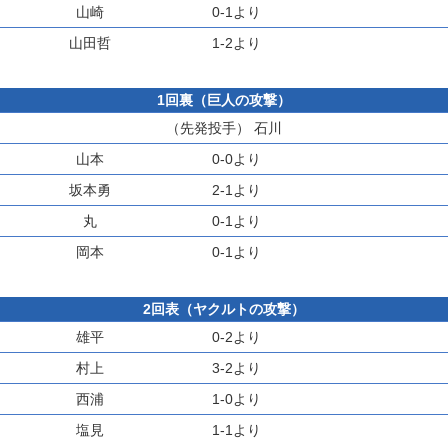
山崎
0-1より
山田哲
1-2より
1回裏（巨人の攻撃）
（先発投手）
石川
山本
0-0より
坂本勇
2-1より
丸
0-1より
岡本
0-1より
2回表（ヤクルトの攻撃）
雄平
0-2より
村上
3-2より
西浦
1-0より
塩見
1-1より