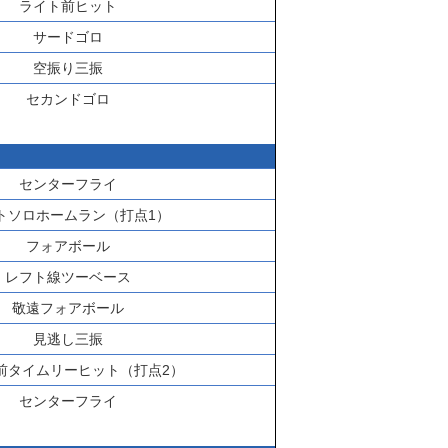
ライト前ヒット
サードゴロ
空振り三振
セカンドゴロ
センターフライ
トソロホームラン（打点1）
フォアボール
レフト線ツーベース
敬遠フォアボール
見逃し三振
前タイムリーヒット（打点2）
センターフライ