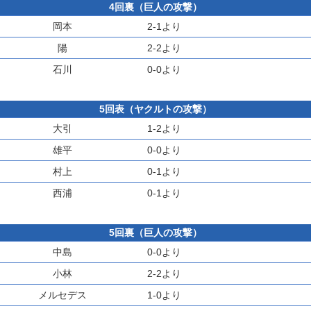
4回裏（巨人の攻撃）
岡本
2-1より
陽
2-2より
石川
0-0より
5回表（ヤクルトの攻撃）
大引
1-2より
雄平
0-0より
村上
0-1より
西浦
0-1より
5回裏（巨人の攻撃）
中島
0-0より
小林
2-2より
メルセデス
1-0より