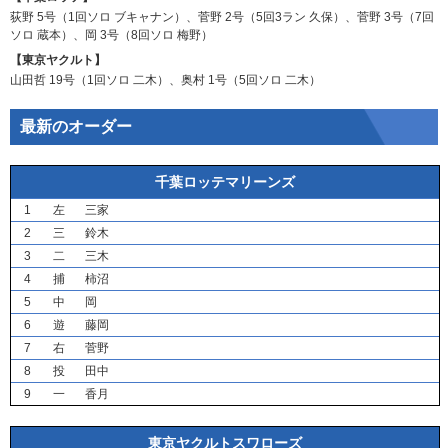
荻野
5号（1回ソロ
ブキャナン
）、
菅野
2号（5回3ラン
久保
）、
菅野
3号（7回
ソロ
蔵本
）、
岡
3号（8回ソロ
梅野
）
【東京ヤクルト】
山田哲
19号（1回ソロ
二木
）、
奥村
1号（5回ソロ
二木
）
最新のオーダー
千葉ロッテマリーンズ
1
左
三家
2
三
鈴木
3
二
三木
4
捕
柿沼
5
中
岡
6
遊
藤岡
7
右
菅野
8
投
田中
9
一
香月
東京ヤクルトスワローズ