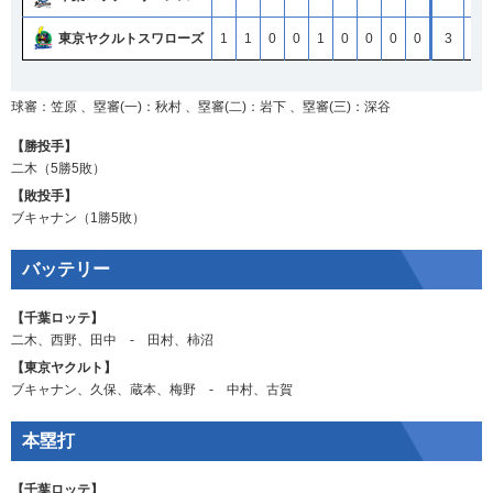
東京ヤクルトスワローズ
東京ヤクルトスワローズ
東京ヤクルトスワローズ
東京ヤクルトスワローズ
1
1
1
1
1
1
1
1
0
0
0
0
0
0
0
0
1
1
1
1
0
0
0
0
0
0
0
0
0
0
0
0
0
0
0
0
3
3
3
3
4
4
4
4
球審：笠原 、塁審(一)：秋村 、塁審(二)：岩下 、塁審(三)：深谷
【勝投手】
二木
（5勝5敗）
【敗投手】
ブキャナン
（1勝5敗）
バッテリー
【千葉ロッテ】
二木
、
西野
、
田中
‐
田村
、
柿沼
【東京ヤクルト】
ブキャナン
、
久保
、
蔵本
、
梅野
‐
中村
、
古賀
本塁打
【千葉ロッテ】