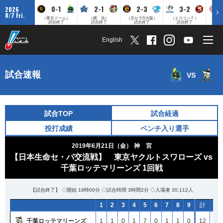
0-1
2-1
2-3
3-2
2026
8/7 Fri.
（東京ドーム）
（横 浜）
（京セラD大阪）
（エスコンＦ）
（
試合終了
試合終了
試合終了
試合終了
English
試合速報
VS
試合TOP
試合経過
投打成績
ベンチ入り選手
2019年6月21日（金）
神 宮
【日本生命セ・パ交流戦】 東京ヤクルトスワローズ vs
千葉ロッテマリーンズ 1回戦
【試合終了】 ◇開始 18時00分 ◇試合時間 3時間2分 ◇入場者 30,112人
1
1
1
1
2
2
2
2
3
3
3
3
4
4
4
4
5
5
5
5
6
6
6
6
7
7
7
7
8
8
8
8
9
9
9
9
計
計
計
計
H
H
H
H
千葉ロッテマリーンズ
千葉ロッテマリーンズ
千葉ロッテマリーンズ
千葉ロッテマリーンズ
1
1
1
1
1
1
1
1
0
0
0
0
1
1
1
1
7
7
7
7
0
0
0
0
1
1
1
1
1
1
1
1
0
0
0
0
12
12
12
12
16
16
16
16