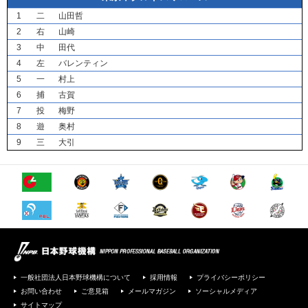
1
二
山田哲
2
右
山崎
3
中
田代
4
左
バレンティン
5
一
村上
6
捕
古賀
7
投
梅野
8
遊
奥村
9
三
大引
一般社団法人日本野球機構について
採用情報
プライバシーポリシー
お問い合わせ
ご意見箱
メールマガジン
ソーシャルメディア
サイトマップ