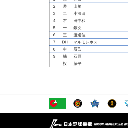
2
遊
山﨑
3
二
小深田
4
右
田中和
5
一
銀次
6
三
渡邊佳
7
DH
マルモレホス
8
中
辰己
9
捕
石原
投
藤平