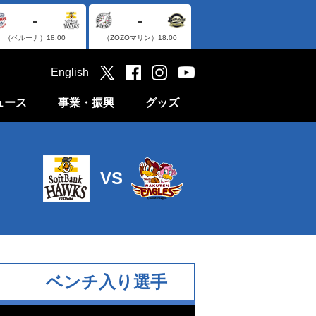
-
-
（ベルーナ）
18:00
（ZOZOマリン）
18:00
English
ュース
事業・振興
グッズ
VS
ベンチ入り選手