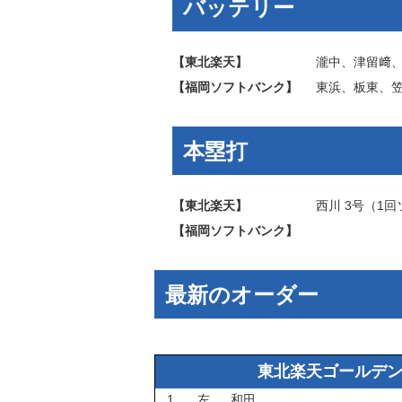
バッテリー
【東北楽天】
瀧中
、
津留﨑
【福岡ソフトバンク】
東浜
、
板東
、
本塁打
【東北楽天】
西川
3号（1回
【福岡ソフトバンク】
最新のオーダー
東北楽天ゴールデ
1
左
和田