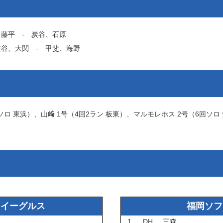
、
藤平
‐
炭谷
、
石原
笠谷
、
大関
‐
甲斐
、
海野
ソロ
東浜
）、
山﨑
1号（4回2ラン
板東
）、
マルモレホス
2号（6回ソロ
ンイーグルス
福岡ソフ
1
DH
三森