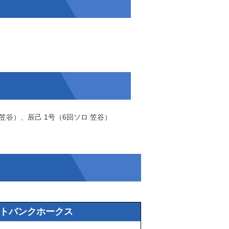
笠谷
）、
辰己
1号（6回ソロ
笠谷
）
トバンクホークス