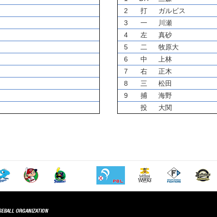
2
打
ガルビス
3
一
川瀬
4
左
真砂
5
二
牧原大
6
中
上林
7
右
正木
8
三
松田
9
捕
海野
投
大関