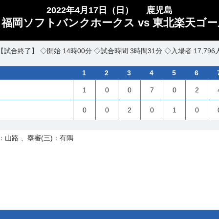
2022年4月17日（日）
鹿児島
福岡ソフトバンクホークス vs 東北楽天ゴー
【試合終了】 ◇開始 14時00分 ◇試合時間 3時間31分 ◇入場者 17,796
1
2
3
4
5
6
1
0
0
7
0
2
0
0
2
0
1
0
：山路 、塁審(三)：有隅