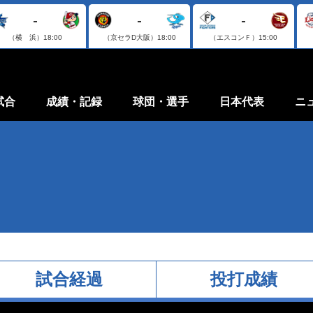
-
-
-
（横 浜）
18:00
（京セラD大阪）
18:00
（エスコンＦ）
15:00
試合
成績・記録
球団・選手
日本代表
ニ
試合経過
投打成績