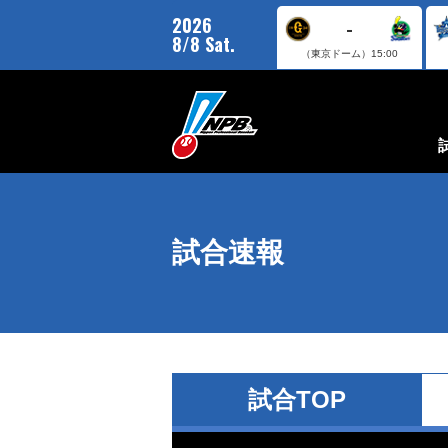
2026
-
8/8 Sat.
（東京ドーム）
15:00
試合速報
試合TOP